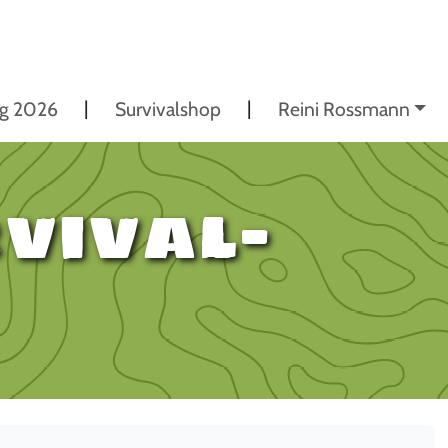
ng 2026
Survivalshop
Reini Rossmann
vival-