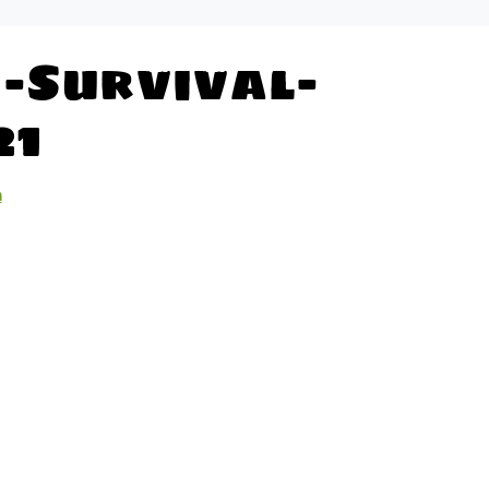
-Survival-
21
n