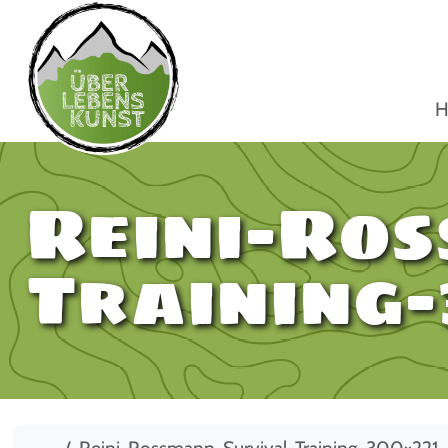
H
Reini-Ro
Training-
Start
Reini-Rossmann-Survival-Training-300×221