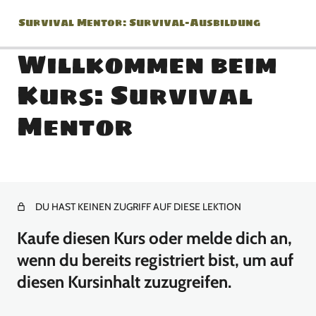
Survival Mentor: Survival-Ausbildung
Willkommen beim
Kurs: Survival
Modul 0: Einführung / Was
Mentor
Du brauchst / Feuerstahl /
Warum?
Willkommen beim Kurs: Survival Mentor
DU HAST KEINEN ZUGRIFF AUF DIESE LEKTION
Was brauchst Du?
Kaufe diesen Kurs oder melde dich an,
Feuerstahl Auswahl? Worauf kommt es an?
wenn du bereits registriert bist, um auf
Eine wichtige Frage…
diesen Kursinhalt zuzugreifen.
Modul 1: Was ist Survival?