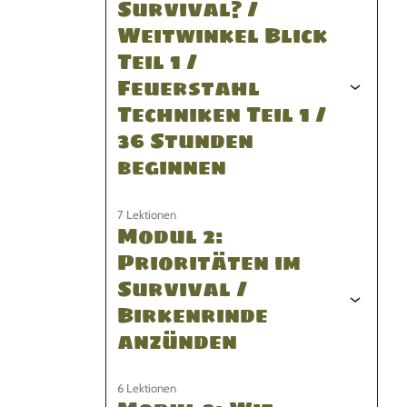
Survival? /
Weitwinkel Blick
Teil 1 /
Feuerstahl
Techniken Teil 1 /
36 Stunden
beginnen
7 Lektionen
Modul 2:
Prioritäten im
Survival /
Birkenrinde
anzünden
6 Lektionen