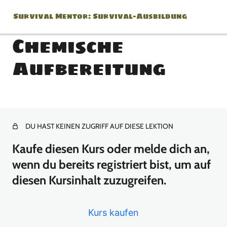
Survival Mentor: Survival-Ausbildung
Chemische
Aufbereitung
Modul 0: Einführung / Was
Du brauchst / Feuerstahl /
Warum?
DU HAST KEINEN ZUGRIFF AUF DIESE LEKTION
4 Lektionen
Modul 1: Was ist Survival?
Kaufe diesen Kurs oder melde dich an,
/ Weitwinkel Blick Teil 1 /
wenn du bereits registriert bist, um auf
Feuerstahl Techniken Teil 1
diesen Kursinhalt zuzugreifen.
/ 36 Stunden beginnen
7 Lektionen
Kurs kaufen
Modul 2: Prioritäten im