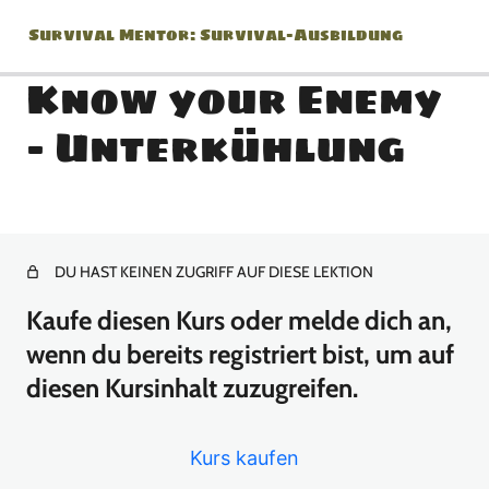
Survival Mentor: Survival-Ausbildung
Know your Enemy
– Unterkühlung
Modul 0: Einführung / Was
Du brauchst / Feuerstahl /
Warum?
DU HAST KEINEN ZUGRIFF AUF DIESE LEKTION
4 Lektionen
Modul 1: Was ist Survival?
Kaufe diesen Kurs oder melde dich an,
/ Weitwinkel Blick Teil 1 /
wenn du bereits registriert bist, um auf
Feuerstahl Techniken Teil 1
diesen Kursinhalt zuzugreifen.
/ 36 Stunden beginnen
7 Lektionen
Kurs kaufen
Modul 2: Prioritäten im