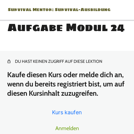
Survival Mentor: Survival-Ausbildung
Aufgabe Modul 24
Modul 0: Einführung / Was
Du brauchst / Feuerstahl /
Warum?
DU HAST KEINEN ZUGRIFF AUF DIESE LEKTION
Kaufe diesen Kurs oder melde dich an,
4 Lektionen
Modul 1: Was ist Survival?
wenn du bereits registriert bist, um auf
/ Weitwinkel Blick Teil 1 /
diesen Kursinhalt zuzugreifen.
Feuerstahl Techniken Teil 1
/ 36 Stunden beginnen
Kurs kaufen
7 Lektionen
Modul 2: Prioritäten im
Anmelden