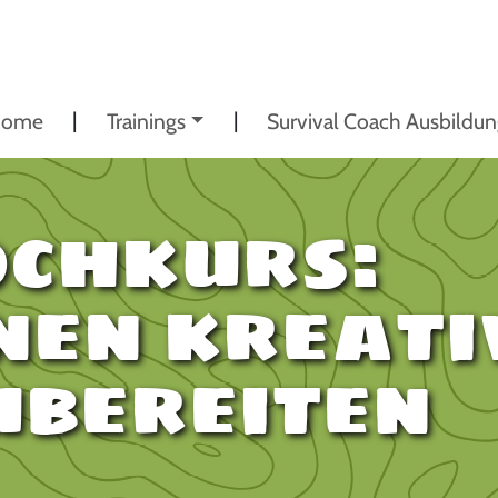
ome
Trainings
Survival Coach Ausbildu
ochkurs:
nen kreati
ubereiten