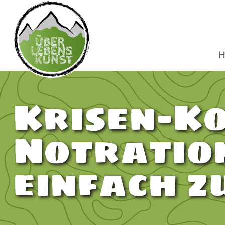
H
Krisen-K
Notratio
einfach z