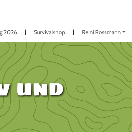
ng 2026
Survivalshop
Reini Rossmann
v und