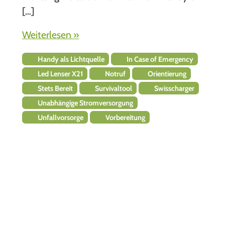
[…]
Weiterlesen »
Handy als Lichtquelle
In Case of Emergency
Led Lenser X21
Notruf
Orientierung
Stets Bereit
Survivaltool
Swisscharger
Unabhängige Stromversorgung
Unfallvorsorge
Vorbereitung