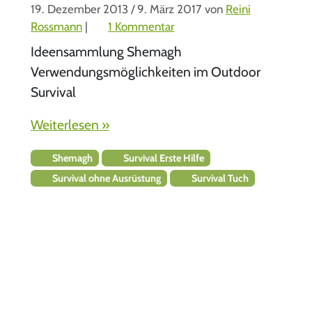
19. Dezember 2013
/
9. März 2017
von
Reini
z
Rossmann
|
1 Kommentar
u
Ideensammlung Shemagh
S
Verwendungsmöglichkeiten im Outdoor
h
Survival
e
m
Weiterlesen »
a
g
Shemagh
Survival Erste Hilfe
h
Survival ohne Ausrüstung
Survival Tuch
V
e
r
w
e
n
d
u