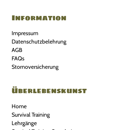
n
g
Information
s
m
Impressum
ö
g
Datenschutzbelehrung
l
AGB
i
FAQs
c
Stornoversicherung
h
k
e
Überlebenskunst
i
t
Home
e
n
Survival Training
!
Lehrgänge