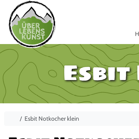
H
Esbit
Start
Esbit Notkocher klein