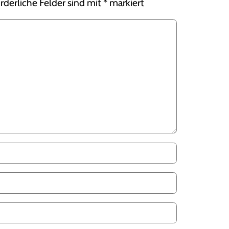
rderliche Felder sind mit
*
markiert