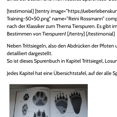
[testimonial] [tentry image=”https://ueberlebensk
Training-50×50.png” name=”Reini Rossmann” compan
nach der Klassiker zum Thema Tierspuren. Es gibt i
Bestimmen von Tierspuren! [/tentry] [/testimonial]
Neben Trittsiegeln, also den Abdrücken der Pfoten
detailliert dargestellt.
So ist dieses Spurenbuch in Kapitel Trittsiegel, Los
Jedes Kapitel hat eine Übersichtstafel, auf der all