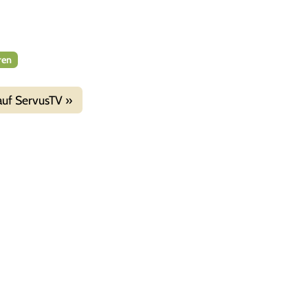
ren
auf ServusTV