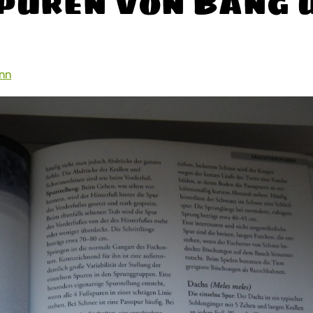
spuren von Bang 
ann