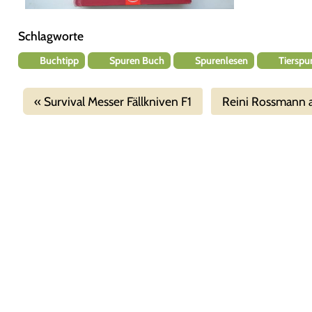
Schlagworte
Buchtipp
Spuren Buch
Spurenlesen
Tierspu
Survival Messer Fällkniven F1
Reini Rossmann 