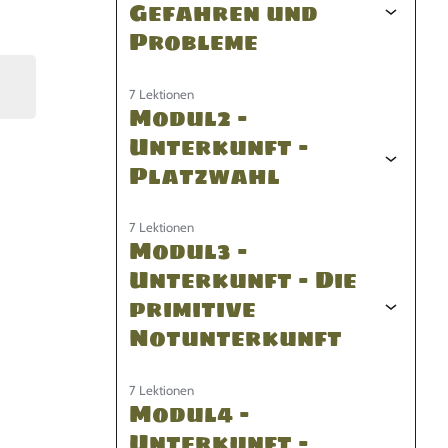
Gefahren und
Probleme
7 Lektionen
Modul2 –
Unterkunft –
Platzwahl
7 Lektionen
Modul3 –
Unterkunft – Die
primitive
Notunterkunft
7 Lektionen
Modul4 –
Unterkunft –