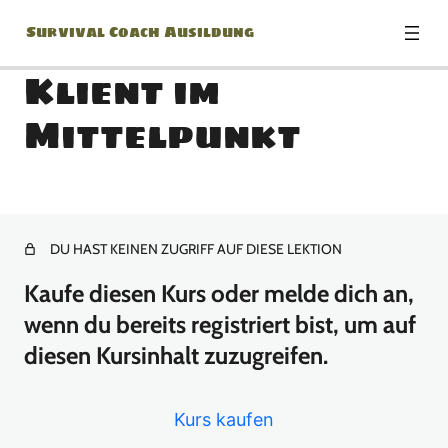
Survival Coach Ausildung
Klient im
Mittelpunkt
Modul0 – Survival Mindset
10 Lektionen
Modul1 – Unterkunft –
Gefahren und Probleme
DU HAST KEINEN ZUGRIFF AUF DIESE LEKTION
Kaufe diesen Kurs oder melde dich an,
7 Lektionen
Modul2 – Unterkunft –
wenn du bereits registriert bist, um auf
Platzwahl
diesen Kursinhalt zuzugreifen.
7 Lektionen
Modul3 – Unterkunft – Die
Kurs kaufen