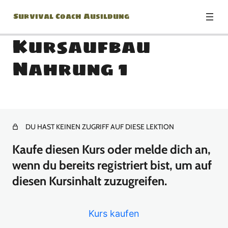
Survival Coach Ausildung
Kursaufbau
Nahrung 1
Modul0 – Survival Mindset
10 Lektionen
Modul1 – Unterkunft –
Gefahren und Probleme
DU HAST KEINEN ZUGRIFF AUF DIESE LEKTION
Kaufe diesen Kurs oder melde dich an,
7 Lektionen
Modul2 – Unterkunft –
wenn du bereits registriert bist, um auf
Platzwahl
diesen Kursinhalt zuzugreifen.
7 Lektionen
Modul3 – Unterkunft – Die
Kurs kaufen