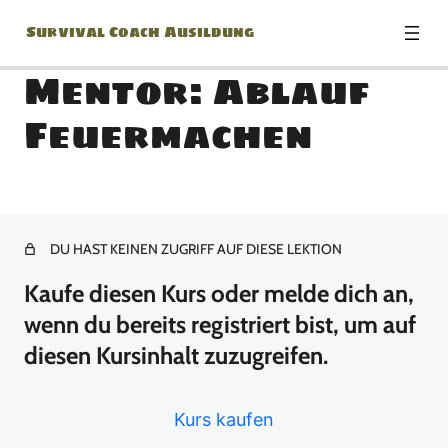
Survival Coach Ausildung
Mentor: Ablauf
Feuermachen
Modul0 – Survival Mindset
10 Lektionen
Modul1 – Unterkunft –
Gefahren und Probleme
DU HAST KEINEN ZUGRIFF AUF DIESE LEKTION
Kaufe diesen Kurs oder melde dich an,
7 Lektionen
Modul2 – Unterkunft –
wenn du bereits registriert bist, um auf
Platzwahl
diesen Kursinhalt zuzugreifen.
7 Lektionen
Modul3 – Unterkunft – Die
Kurs kaufen