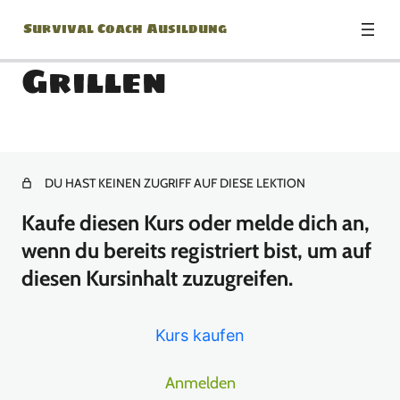
Survival Coach Ausildung
Grillen
Modul0 – Survival Mindset
10 Lektionen
DU HAST KEINEN ZUGRIFF AUF DIESE LEKTION
Modul1 – Unterkunft –
Gefahren und Probleme
Kaufe diesen Kurs oder melde dich an,
wenn du bereits registriert bist, um auf
7 Lektionen
diesen Kursinhalt zuzugreifen.
Modul2 – Unterkunft –
Platzwahl
Kurs kaufen
7 Lektionen
Modul3 – Unterkunft – Die
Anmelden