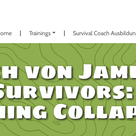
ome
Trainings
Survival Coach Ausbildu
h von Jam
urvivors:
ming Colla