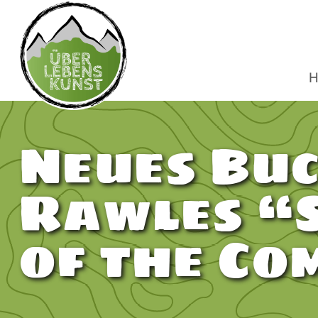
H
Neues Buc
Rawles “S
of the Co