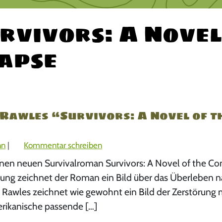
rvivors: A Novel
lapse
Rawles “Survivors: A Novel of t
nn
|
Kommentar schreiben
inen neuen Survivalroman Survivors: A Novel of the C
chung zeichnet der Roman ein Bild über das Überleben 
. Rawles zeichnet wie gewohnt ein Bild der Zerstörung 
rikanische passende […]