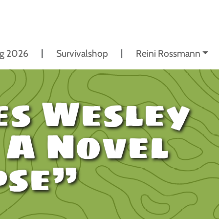
ng 2026
Survivalshop
Reini Rossmann
es Wesley
 A Novel
pse”