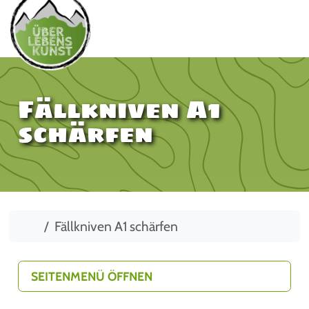
Fällkniven A1
schärfen
Start
Fällkniven A1 schärfen
SEITENMENÜ ÖFFNEN