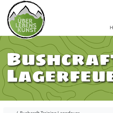
H
Bushcraf
Lagerfeu
Start
Bushcraft Training Lagerfeuer