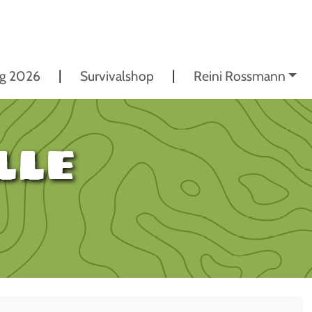
ng 2026
Survivalshop
Reini Rossmann
lle