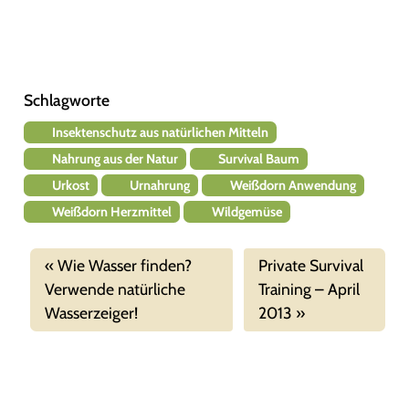
Schlagworte
Insektenschutz aus natürlichen Mitteln
Nahrung aus der Natur
Survival Baum
Urkost
Urnahrung
Weißdorn Anwendung
Weißdorn Herzmittel
Wildgemüse
Wie Wasser finden?
Private Survival
Verwende natürliche
Training – April
Wasserzeiger!
2013