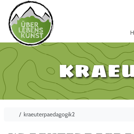
H
kraeu
Start
kraeuterpaedagogik2