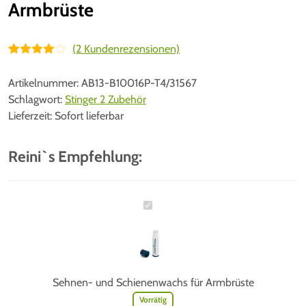
Armbrüste
(
2
Kundenrezensionen)
Bewertet
2
mit
4.00
Artikelnummer:
AB13-B10016P-T4/31567
von 5,
basieren
Schlagwort:
Stinger 2 Zubehör
d auf
Lieferzeit:
Sofort lieferbar
Kundenbe
wertungen
Reini`s Empfehlung:
S
e
h
n
e
Sehnen- und Schienenwachs für Armbrüste
n
Vorrätig
-