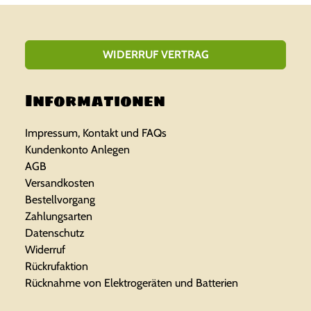
r
e
ü
l
WIDERRUF VERTRAG
n
l
Informationen
g
e
l
r
Impressum, Kontakt und FAQs
Kundenkonto Anlegen
i
P
AGB
Versandkosten
c
r
Bestellvorgang
h
e
Zahlungsarten
Datenschutz
e
i
Widerruf
Rückrufaktion
r
s
Rücknahme von Elektrogeräten und Batterien
P
i