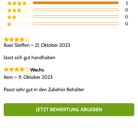
2
Bewertet mit
n
5
von 5
9
0
Bewertet
g
mit
4
von
0
Bewertet
5
9
mit
3
e
0
Bewe
von 5
rtet
Be
mit
2
we
von
rte
5
t
Baer Steffen
–
21. Oktober 2023
€
Bewertet
mi
mit
4
von
t
5
1
lässt sich gut handhaben
vo
n
Wachs
5
Bewertet
Kern
–
11. Oktober 2023
mit
4
von
5
Passt sehr gut in den Zubehör Behälter
JETZT BEWERTUNG ABGEBEN