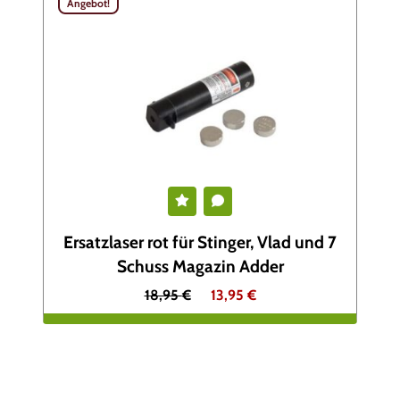
Angebot!
Ersatzlaser rot für Stinger, Vlad und 7
Schuss Magazin Adder
U
A
18,95
€
13,95
€
r
k
s
t
p
u