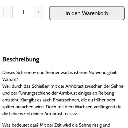
e
s
t
r
e
r
A
S
-
+
r
In den Warenkorb
p
u
f
r
e
s
ü
m
h
r
e
a
r
b
n
l
U
ü
l
r
e
H
n
ü
n
a
n
l
i
s
-
l
v
t
u
Beschreibung
g
e
t
e
e
n
e
r
l
r
d
Dieses Schienen- und Sehnenwachs ist eine Notwendigkeit.
r
s
S
Warum?
u
i
P
a
c
Weil durch das Schießen mit der Armbrust zwischen der Sehne
n
l
h
c
r
und der Führungsschiene der Armbrust einiges an Reibung
g
H
i
entsteht. Klar gibt es auch Ersatzsehnen, die du früher oder
-
a
h
e
e
später brauchen wirst. Doch mit dem Wachsen verlängerst du
C
l
n
die Lebenszeit deiner Armbrust massiv.
o
e
i
t
e
n
e
Was bedeutet das? Mit der Zeit wird die Sehne rissig und
n