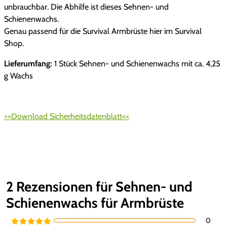
r
s
t
r
unbrauchbar. Die Abhilfe ist dieses Sehnen- und
w
a
u
P
i
Schienenwachs.
a
i
n
Genau passend für die Survival Armbrüste hier im Survival
c
n
r
s
g
Shop.
h
e
M
s
e
t
r
Lieferumfang:
1 Stück Sehnen- und Schienenwachs mit ca. 4,25
e
f
1
g Wachs
n
i
:
ü
9
g
r
m
s
3
e
A
m
>>Download Sicherheitsdatenblatt<<
r
w
,
m
a
4
b
r
r
9
ü
s
:
2 Rezensionen für
Sehnen- und
t
Schienenwachs für Armbrüste
4
€
e
M
0
,
.
e