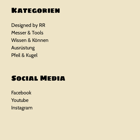
r
s
Kategorien
e
t
Designed by RR
i
:
Messer & Tools
Wissen & Können
s
1
Ausrüstung
Pfeil & Kugel
w
3
a
,
Social Media
r
9
Facebook
:
5
Youtube
1
Instagram
8
€
,
.