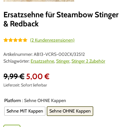
Ersatzsehne für Steambow Stinger
& Redback
(
2
Kundenrezensionen)
Bewertet mit
2
5.00
von 5,
Artikelnummer:
AB13-VCRS-002CK/32512
basierend
auf
Schlagwörter:
Ersatzsehne
,
Stinger
,
Stinger 2 Zubehör
Kundenbewe
rtungen
U
A
9,99
€
5,00
€
Lieferzeit:
Sofort lieferbar
r
k
s
t
Platform
: Sehne OHNE Kappen
p
u
Sehne MIT Kappen
Sehne OHNE Kappen
r
e