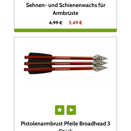
Sehnen- und Schienenwachs für
Armbrüste
U
A
4,99
€
3,49
€
r
k
s
t
p
u
r
e
ü
l
n
l
g
e
l
r
Pistolenarmbrust Pfeile Broadhead 3
i
P