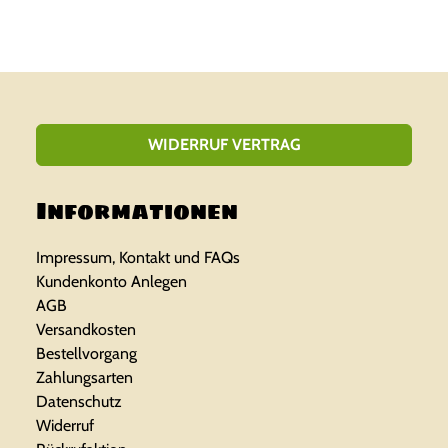
s
t
p
u
r
e
ü
l
WIDERRUF VERTRAG
n
l
Informationen
g
e
l
r
Impressum, Kontakt und FAQs
Kundenkonto Anlegen
i
P
AGB
Versandkosten
c
r
Bestellvorgang
h
e
Zahlungsarten
Datenschutz
e
i
Widerruf