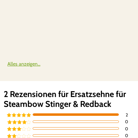
Alles anzeigen...
2 Rezensionen für
Ersatzsehne für
Steambow Stinger & Redback
2
0
Bewertet mit
5
von 5
0
Bewertet
mit
4
von
0
Bewertet
5