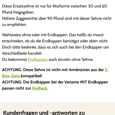
a
e
t
Diese Ersatzsehne ist nur für Wurfarme zwischen 30 und 60
m
i
:
Pfund freigegeben.
b
Höhere Zuggewichte über 90 Pfund sind mit dieser Sehne nicht
o
s
5
zu empfehlen.
w
S
w
,
Wahlweise ohne oder mit Endkappen. Das heißt, du musst
t
entscheiden, ob du die Endkappen benötigst oder eben nicht.
a
0
i
Doch bitte bedenke, dass es sich auch bei den Endkappen um
n
r
0
Verschleißteile handelt.
g
Du bekommst
Endkappen
auch einzeln ohne Sehne.
e
:
r
ACHTUNG: Diese Sehne ist nicht mit Armbrüsten aus der
X-
9
€
&
Bow Serie
kompatibel!
R
ACHTUNG: Die Endkappen bei der Variante MIT Endkappen
,
.
e
passen nicht zur
Redback.
d
9
b
9
a
Kundenfragen und -antworten zu
c