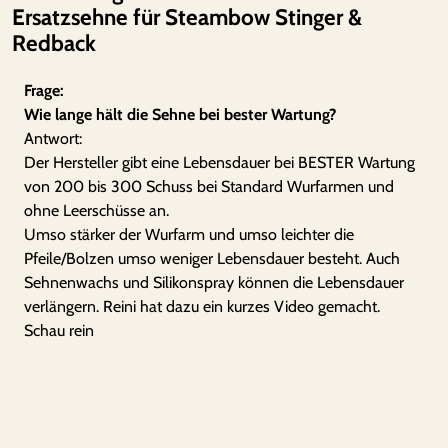
k
Ersatzsehne für Steambow Stinger &
M
€
Redback
e
n
Frage:
g
Wie lange hält die Sehne bei bester Wartung?
e
Antwort:
Der Hersteller gibt eine Lebensdauer bei BESTER Wartung
von 200 bis 300 Schuss bei Standard Wurfarmen und
ohne Leerschüsse an.
Umso stärker der Wurfarm und umso leichter die
Pfeile/Bolzen umso weniger Lebensdauer besteht. Auch
Sehnenwachs und Silikonspray können die Lebensdauer
verlängern. Reini hat dazu ein kurzes Video gemacht.
Schau rein