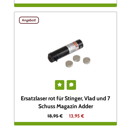
r
9
:
Angebot!
4
€
,
.
9
9
€
Ersatzlaser rot für Stinger, Vlad und 7
Schuss Magazin Adder
U
A
18,95
€
13,95
€
r
k