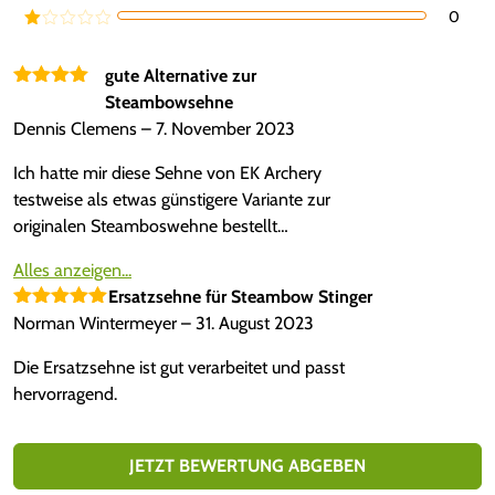
mit
3
0
Bewe
von 5
rtet
Be
mit
2
we
von
rte
gute Alternative zur
5
t
Bewertet
Steambowsehne
mi
mit
5
von
t
Dennis Clemens
–
7. November 2023
1
5
vo
n
Ich hatte mir diese Sehne von EK Archery
5
testweise als etwas günstigere Variante zur
originalen Steamboswehne bestellt…
Alles anzeigen...
Ersatzsehne für Steambow Stinger
Bewertet mit
Norman Wintermeyer
–
31. August 2023
5
von 5
Die Ersatzsehne ist gut verarbeitet und passt
hervorragend.
JETZT BEWERTUNG ABGEBEN