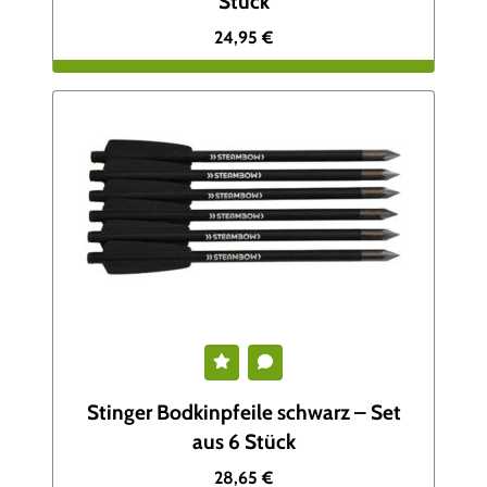
Stück
c
r
24,95
€
h
e
e
i
r
s
P
i
r
s
e
t
i
:
s
3
Stinger Bodkinpfeile schwarz – Set
w
,
aus 6 Stück
a
4
28,65
€