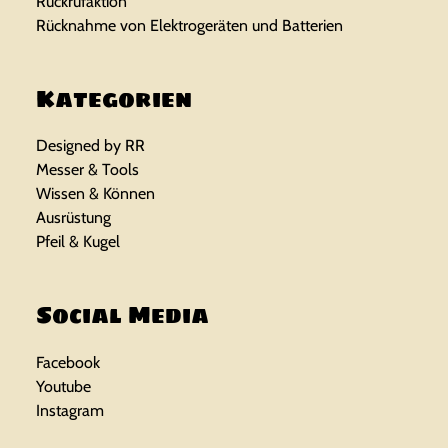
Rückrufaktion
r
s
Rücknahme von Elektrogeräten und Batterien
P
i
r
s
Kategorien
e
t
Designed by RR
i
:
Messer & Tools
Wissen & Können
s
1
Ausrüstung
Pfeil & Kugel
w
3
a
,
Social Media
r
9
Facebook
:
5
Youtube
1
Instagram