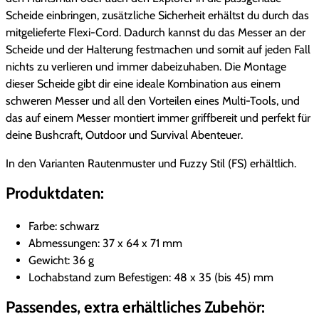
s
Scheide einbringen, zusätzliche Sicherheit erhältst du durch das
m
mitgelieferte Flexi-Cord. Dadurch kannst du das Messer an der
a
Scheide und der Halterung festmachen und somit auf jeden Fall
n
nichts zu verlieren und immer dabeizuhaben. Die Montage
/
dieser Scheide gibt dir eine ideale Kombination aus einem
F
schweren Messer und all den Vorteilen eines Multi-Tools, und
i
das auf einem Messer montiert immer griffbereit und perfekt für
e
deine Bushcraft, Outdoor und Survival Abenteuer.
l
In den Varianten Rautenmuster und Fuzzy Stil (FS) erhältlich.
d
m
Produktdaten:
a
s
Farbe: schwarz
t
Abmessungen: 37 x 64 x 71 mm
e
Gewicht: 36 g
r
Lochabstand zum Befestigen: 48 x 35 (bis 45) mm
/
Passendes, extra erhältliches Zubehör:
F