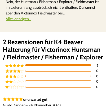
Nein, der Huntman / Fisherman / Explorer / Fieldmaster ist
im Lieferumfang ausdrücklich nicht enthalten. Du kannst
aber den Victorinox Fieldmaster bei...
Alles anzeigen...
2 Rezensionen für
K4 Beaver
Halterung für Victorinox Huntsman
/ Fieldmaster / Fisherman / Explorer
2
0
Bewertet mit
5
von 5
0
Bewertet
mit
4
von
0
Bewertet
5
mit
3
0
Bewe
von 5
rtet
Be
mit
2
we
von
rte
unerwartet gut
5
t
Bewertet mit
Guido Zander
–
24. November 2023
mi