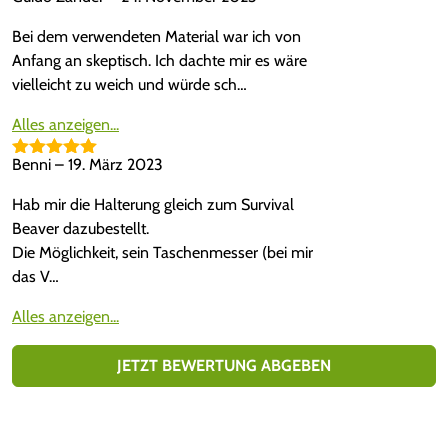
5
von 5
t
1
Bei dem verwendeten Material war ich von
vo
n
Anfang an skeptisch. Ich dachte mir es wäre
5
vielleicht zu weich und würde sch…
Alles anzeigen...
Benni
–
19. März 2023
Bewertet mit
5
von 5
Hab mir die Halterung gleich zum Survival
Beaver dazubestellt.
Die Möglichkeit, sein Taschenmesser (bei mir
das V…
Alles anzeigen...
JETZT BEWERTUNG ABGEBEN