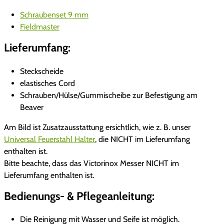
i
s
Schraubenset 9 mm
h
Fieldmaster
e
Lieferumfang:
r
m
Steckscheide
a
elastisches Cord
n
Schrauben/Hülse/Gummischeibe zur Befestigung am
/
Beaver
E
x
Am Bild ist Zusatzausstattung ersichtlich, wie z. B. unser
p
Universal Feuerstahl Halter
, die NICHT im Lieferumfang
l
enthalten ist.
o
Bitte beachte, dass das Victorinox Messer NICHT im
r
Lieferumfang enthalten ist.
e
r
Bedienungs- & Pflegeanleitung:
M
e
Die Reinigung mit Wasser und Seife ist möglich.