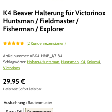
K4 Beaver Halterung für Victorinox
Huntsman / Fieldmaster /
Fisherman / Explorer
(
2
Kundenrezensionen)
Bewertet mit
2
5.00
von 5,
Artikelnummer:
ABK4-HMB_1/7184
basierend
auf
Schlagwörter:
Holster4Huntsman
,
Huntsman
,
K4
,
Knives4
,
Kundenbewe
Victorinox
rtungen
29,95
€
Lieferzeit:
Sofort lieferbar
Ausfuehrung
: Rautenmuster
Fuzzy Stil
Rautenmuster