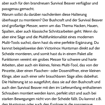
n
aber auch für den brandneuen Survival Beaver verfügbar und
g
passgenau gemacht.
f
Warum sollst du darüber nachdenken diese Halterung
ü
überhaupt zu montieren? Der Bushcraft und der Survival Beaver
r
sind großartige Messer, wenn um das Thema Hacken, Hauen,
V
Spalten, aber auch klassische Schnitzarbeiten geht. Wenn du
i
aber eine Säge und die Multifunktionalität eines modernen
c
Multi-Tools suchst, dann hast du eine perfekte Ergänzung. Du
t
kannst beispielsweise dein Victorinox Huntsman direkt auf der
o
Scheide montieren, und somit hast du in einem Paket alle
r
Funktionen vereint: ein grobes Messer für schwere und harte
i
Arbeiten, aber auch ein kleines, feines Multi-Tool, das von der
n
Pinzette, über einen Flaschen- oder Dosenöffner, einer kleinen
o
Klinge, aber auch einer sehr brauchbaren Säge alles dabeihat.
x
Die Halterung ist so ausgeführt, dass sie auf den Bushcraft und
H
auch den Survival Beaver mit den im Lieferumfang enthaltenen
u
Schrauben montiert werden kann, perfekt sitzt und auch bei
n
starken Bewegungen nicht von der Scheide fällt. Du kannst z.B.
t
den Huntsman oder auch den Explorer in die passgenaue