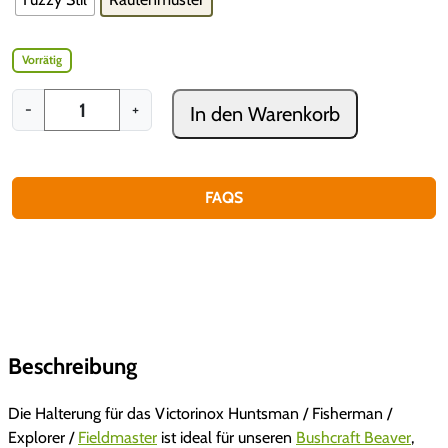
Vorrätig
K
-
+
In den Warenkorb
4
B
e
a
FAQS
v
e
r
H
a
l
Beschreibung
t
e
r
Die Halterung für das Victorinox Huntsman / Fisherman /
u
Explorer /
Fieldmaster
ist ideal für unseren
Bushcraft Beaver
,