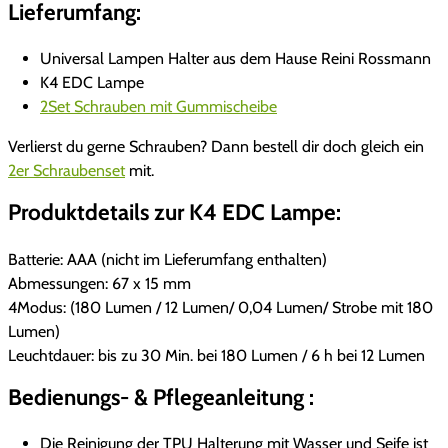
Lieferumfang:
C
K
Universal Lampen Halter aus dem Hause Reini Rossmann
4
K4 EDC Lampe
-
2Set Schrauben mit Gummischeibe
L
a
Verlierst du gerne Schrauben? Dann bestell dir doch gleich ein
m
2er Schraubenset
mit.
p
Produktdetails zur K4 EDC Lampe:
e
M
i
Batterie: AAA (nicht im Lieferumfang enthalten)
n
Abmessungen: 67 x 15 mm
i
4Modus: (180 Lumen / 12 Lumen/ 0,04 Lumen/ Strobe mit 180
M
Lumen)
e
Leuchtdauer: bis zu 30 Min. bei 180 Lumen / 6 h bei 12 Lumen
n
Bedienungs- & Pflegeanleitung :
g
e
Die Reinigung der TPU Halterung mit Wasser und Seife ist