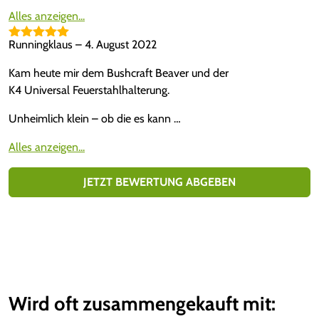
Alles anzeigen...
Runningklaus
–
4. August 2022
Bewertet mit
5
von 5
Kam heute mir dem Bushcraft Beaver und der
K4 Universal Feuerstahlhalterung.
Unheimlich klein – ob die es kann …
Alles anzeigen...
JETZT BEWERTUNG ABGEBEN
Wird oft zusammengekauft mit: