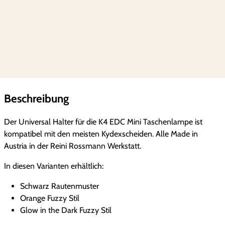
x
L
a
m
p
e
n
h
Beschreibung
a
l
Der Universal Halter für die K4 EDC Mini Taschenlampe ist
t
kompatibel mit den meisten Kydexscheiden. Alle Made in
e
Austria in der Reini Rossmann Werkstatt.
r
u
In diesen Varianten erhältlich:
n
g
Schwarz Rautenmuster
+
Orange Fuzzy Stil
E
Glow in the Dark Fuzzy Stil
D