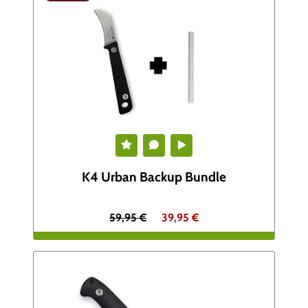
K4 Urban Backup Bundle
U
A
59,95
€
39,95
€
r
k
s
t
p
u