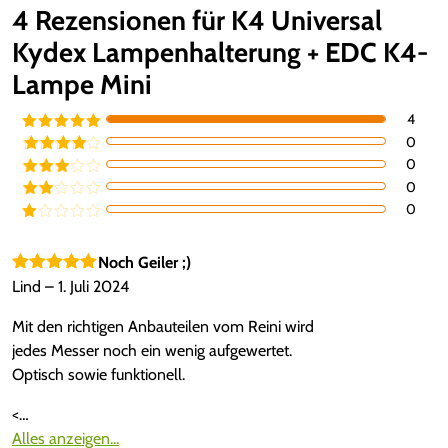
4 Rezensionen für
K4 Universal
Kydex Lampenhalterung + EDC K4-
Lampe Mini
4
0
Bewertet mit
5
von 5
0
Bewertet
mit
4
von
0
Bewertet
5
mit
3
0
Bewe
von 5
rtet
Be
mit
2
we
von
rte
Noch Geiler ;)
5
t
Bewertet mit
Lind
–
1. Juli 2024
mi
5
von 5
t
1
Mit den richtigen Anbauteilen vom Reini wird
vo
n
jedes Messer noch ein wenig aufgewertet.
5
Optisch sowie funktionell.
<…
Alles anzeigen...