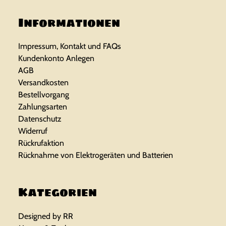
9
n
l
Informationen
5
g
e
l
r
Impressum, Kontakt und FAQs
Kundenkonto Anlegen
€
i
P
AGB
Versandkosten
c
r
Bestellvorgang
h
e
Zahlungsarten
Datenschutz
e
i
Widerruf
Rückrufaktion
r
s
Rücknahme von Elektrogeräten und Batterien
P
i
r
s
Kategorien
e
t
Designed by RR