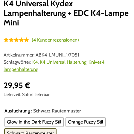
K4 Universal Kydex
Lampenhalterung + EDC K4-Lampe
Mini
(
4
Kundenrezensionen)
Bewertet mit
4
5.00
von 5,
Artikelnummer:
ABK4-LMUNI_1/7051
basierend
auf
Schlagwörter:
K4
,
K4 Universal Halterung
,
Knives4
,
Kundenbewe
lampenhalterung
rtungen
29,95
€
Lieferzeit:
Sofort lieferbar
Ausfuehrung
: Schwarz Rautenmuster
Glow in the Dark Fuzzy Stil
Orange Fuzzy Stil
Schwarz Rautenmuster