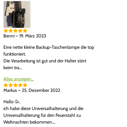
Benni
–
19. März 2023
Bewertet mit
5
von 5
Eine nette kleine Backup-Taschenlampe die top
funktioniert.
Die Verarbeitung ist gut und der Halter stört
beim tra…
Alles anzeigen...
Markus
–
25. Dezember 2022
Bewertet mit
5
von 5
Hallo 🥳,
ich habe diese Universalhalterung und die
Universalhalterung für den Feuerstahl zu
Weihnachten bekommen.…