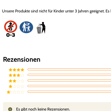
Unsere Produkte sind nicht für Kinder unter 3 Jahren geeignet. Es
Rezensionen
Bewertet mit
5
von 5
Bewertet
mit
4
von
Bewerte
5
t mit
3
Bewe
von 5
rtet
Be
mit
w
2
ert
von
et
Es gibt noch keine Rezensionen.
5
mi