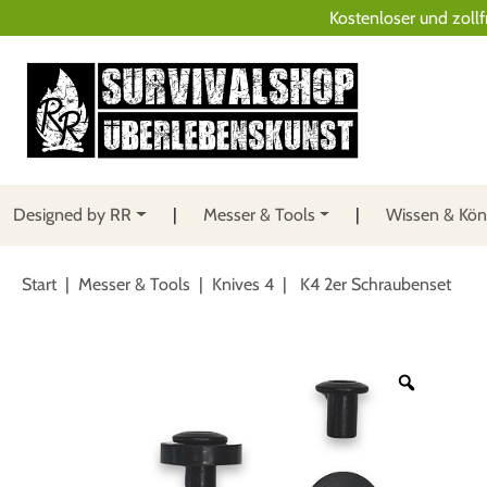
Kostenloser und zollf
Designed by RR
Messer & Tools
Wissen & Kö
Start
|
Messer & Tools
|
Knives 4
| K4 2er Schraubenset