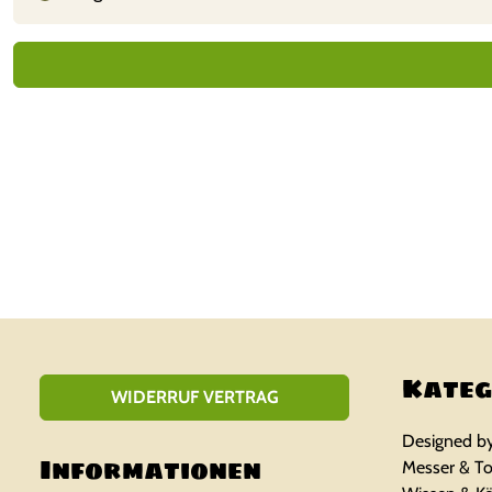
t
1
vo
n
5
Kateg
WIDERRUF VERTRAG
Designed b
Informationen
Messer & To