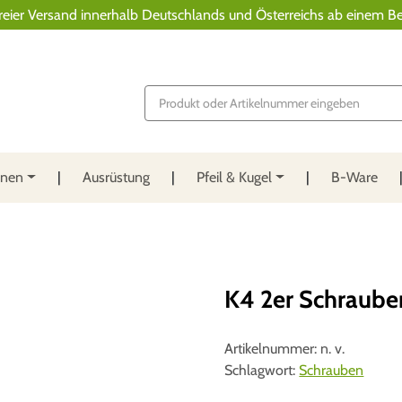
reier Versand innerhalb Deutschlands und Österreichs ab einem Be
P
r
o
d
u
c
t
nnen
Ausrüstung
Pfeil & Kugel
B-Ware
s
s
e
a
r
c
h
K4 2er Schraube
Artikelnummer:
n. v.
Schlagwort:
Schrauben