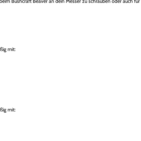
eim Bushcraft Beaver an dein Messer zu schrauben oder auch für
e
n
s
e
t
M
ßig mit:
e
n
g
e
ßig mit: