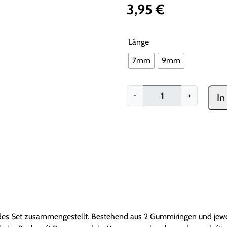
3,95
€
Länge
7mm
9mm
K
-
+
In
4
2
e
r
S
c
h
r
a
u
sendes Set zusammengestellt. Bestehend aus 2 Gummiringen und jewe
b