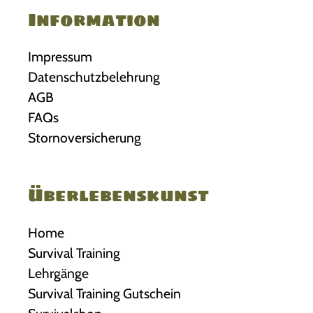
e
Information
i
r
e
e
Impressum
O
V
Datenschutzbelehrung
p
a
AGB
t
r
FAQs
i
i
Stornoversicherung
o
a
n
n
e
t
Überlebenskunst
n
e
k
n
Home
ö
a
Survival Training
n
u
Lehrgänge
n
f
Survival Training Gutschein
e
.