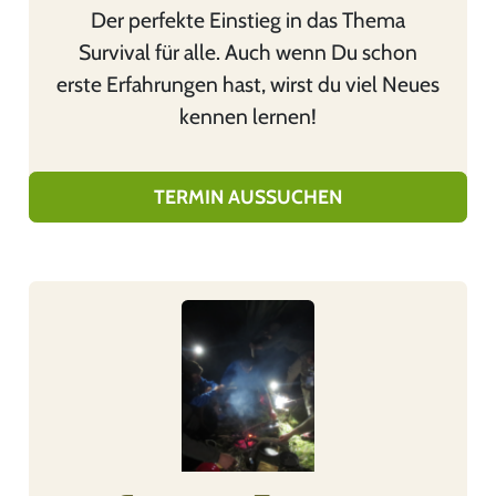
Der perfekte Einstieg in das Thema
o
Survival für alle. Auch wenn Du schon
d
erste Erfahrungen hast, wirst du viel Neues
u
kennen lernen!
k
t
w
TERMIN AUSSUCHEN
e
i
s
D
t
i
m
e
e
s
h
e
r
s
e
P