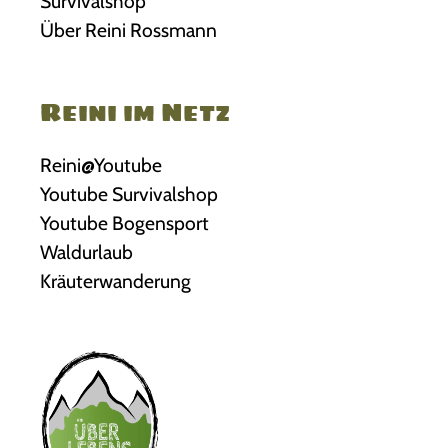
Survivalshop
n
D
Über Reini Rossmann
a
i
u
e
f
Reini im Netz
O
d
p
e
Reini@Youtube
t
r
Youtube Survivalshop
i
P
Youtube Bogensport
o
r
Waldurlaub
n
o
Kräuterwanderung
e
d
n
u
k
k
ö
t
n
s
n