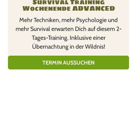
Survival Training
r
r
Wochenende ADVANCED
e
o
Mehr Techniken, mehr Psychologie und
V
d
mehr Survival erwarten Dich auf diesem 2-
a
u
Tages-Training. Inklusive einer
r
k
Übernachtung in der Wildnis!
i
t
a
w
TERMIN AUSSUCHEN
n
e
t
i
e
s
n
t
a
m
u
e
f
h
.
r
D