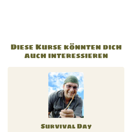
Diese Kurse könnten dich
auch interessieren
D
i
e
s
e
s
P
Survival Day
r