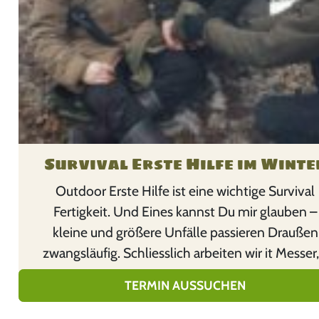
u
k
t
w
e
i
s
Survival Erste Hilfe im Winte
t
m
Outdoor Erste Hilfe ist eine wichtige Survival
e
Fertigkeit. Und Eines kannst Du mir glauben –
h
kleine und größere Unfälle passieren Draußen
r
zwangsläufig. Schliesslich arbeiten wir it Messer,.
e
r
TERMIN AUSSUCHEN
e