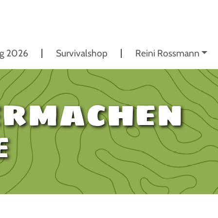
ng 2026
Survivalshop
Reini Rossmann
ermachen
e