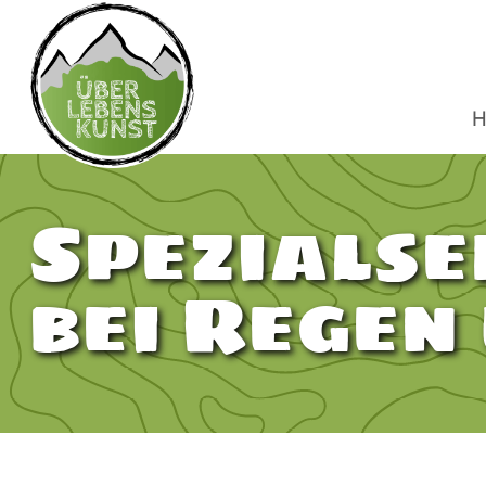
H
Spezials
bei Regen