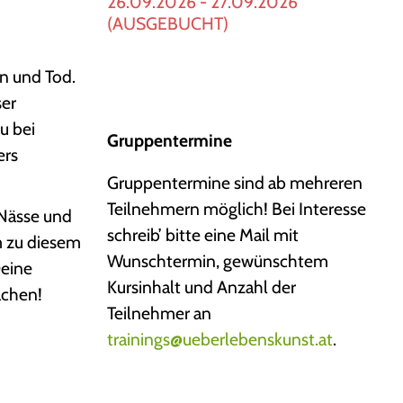
26.09.2026 - 27.09.2026
(AUSGEBUCHT)
n und Tod.
ser
u bei
Gruppentermine
ers
Gruppentermine sind ab mehreren
Teilnehmern möglich! Bei Interesse
 Nässe und
schreib’ bitte eine Mail mit
m zu diesem
Wunschtermin, gewünschtem
Deine
Kursinhalt und Anzahl der
achen!
Teilnehmer an
trainings@ueberlebenskunst.at
.