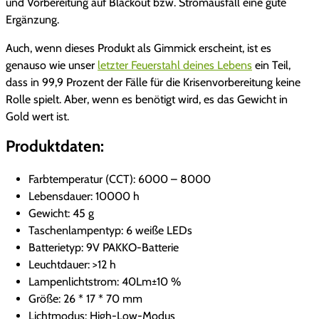
und Vorbereitung auf Blackout bzw. Stromausfall eine gute
w
,
Ergänzung.
a
5
Auch, wenn dieses Produkt als Gimmick erscheint, ist es
genauso wie unser
letzter Feuerstahl deines Lebens
ein Teil,
r
0
dass in 99,9 Prozent der Fälle für die Krisenvorbereitung keine
Rolle spielt. Aber, wenn es benötigt wird, es das Gewicht in
:
Gold wert ist.
1
€
Produktdaten:
2
.
Farbtemperatur (CCT): 6000 – 8000
,
Lebensdauer: 10000 h
Gewicht: 45 g
9
Taschenlampentyp: 6 weiße LEDs
0
Batterietyp: 9V PAKKO-Batterie
Leuchtdauer: >12 h
Lampenlichtstrom: 40Lm±10 %
Größe: 26 * 17 * 70 mm
€
Lichtmodus: High-Low-Modus