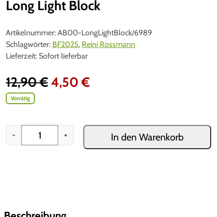
Long Light Block
Artikelnummer:
AB00-LongLightBlock/6989
Schlagwörter:
BF2025
,
Reini Rossmann
Lieferzeit:
Sofort lieferbar
U
A
12,90
€
4,50
€
r
k
Vorrätig
s
t
L
-
+
In den Warenkorb
p
u
o
n
r
e
g
ü
l
L
i
n
l
g
h
Beschreibung