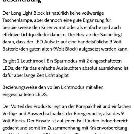
g
e
t
l
r
B
Der Long Light Block ist natürlich keine vollwertige
l
Taschenlampe, aber dennoch eine gute Ergänzung für
i
P
o
beispielsweise den Krisenvorrat oder als einfache und auch
c
c
r
effektive Lichtquelle für daheim. Der Reiz an der Sache liegt
k
daran, dass der LED Aufsatz auf eine handelsübliche 9 Volt
h
e
M
Batterie (den guten alten 9Volt Block) aufgesetzt werden kann.
e
e
i
Es gibt 2 Leuchtmodi. Ein Sparmodus mit 2 eingeschalteten
n
LEDs, der für das einfache Ausleuchten absolut ausreichend ist,
g
r
s
dafür aber lange Zeit Licht abgibt.
e
P
i
Beziehungsweise den vollen Lichtmodus mit allen
r
s
eingeschalteten LEDS.
e
t
Der Vorteil des Produkts liegt an der Kompaktheit und einfachen
Verfüg- und Auswechselbarkeit der Energiequelle, also des 9
i
:
Volt Blocks. Der Einsatz ist auf jeden Fall für den Indoorbereich
gedacht und somit im Zusammenhang mit Krisenvorbereitung
s
4