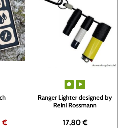
ch
Ranger Lighter designed by
Reini Rossmann
A
0
€
17,80
€