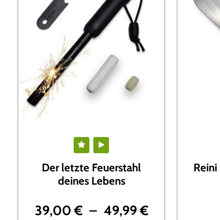
i
e
b
t
h
e
i
t
s
o
r
t
i
e
Der letzte Feuerstahl
Reini
r
deines Lebens
t
39,00
€
–
49,99
€