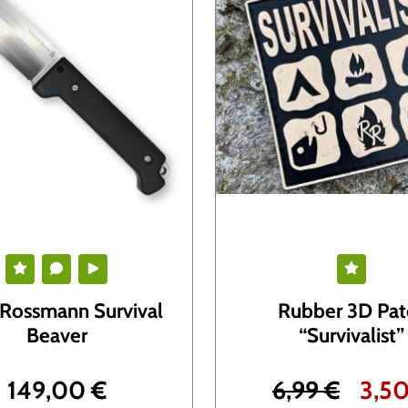
 Rossmann Survival
Rubber 3D Pat
Beaver
“Survivalist”
U
149,00
€
6,99
€
3,5