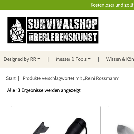
Kostenloser und zollf
Designed by RR
Messer & Tools
Wissen & Kö
Start
| Produkte verschlagwortet mit „Reini Rossmann“
N
Alle 13 Ergebnisse werden angezeigt
a
c
h
B
e
l