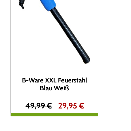
a
5
r
0
:
1
€
2
.
,
9
B-Ware XXL Feuerstahl
0
Blau Weiß
U
A
49,99
€
29,95
€
€
r
k
s
t