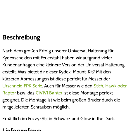
n
i
v
e
r
Beschreibung
s
a
Nach dem großen Erfolg unserer Universal Halterung für
l
Kydexscheiden mit Feuerstahl haben wir aufgrund vieler
F
Kundenanfragen eine kleinere Version der Universal Halterung
e
erstellt. Was bietet dir dieser Kydex-Mount-Kit? Mit den
u
kürzeren Abmessungen ist diese perfekt für Messer der
e
Urschneid FPK Serie
. Auch für Messer wie den
Stich, Hawk oder
r
Raptor
bzw. das
CIVIVI Banter
ist diese Montage perfekt
s
geeignet. Die Montage ist wie beim großen Bruder durch die
t
mitgelieferten Schrauben möglich.
a
Erhältlich im Fuzzy-Stil in Schwarz und Glow in the Dark.
h
l
Lieferumfang: