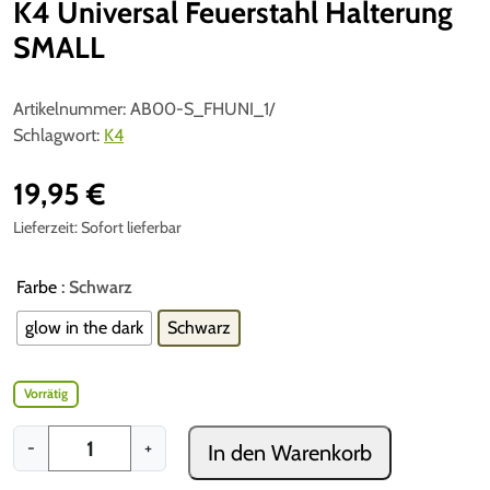
K4 Universal Feuerstahl Halterung
SMALL
Artikelnummer:
AB00-S_FHUNI_1/
Schlagwort:
K4
19,95
€
Lieferzeit:
Sofort lieferbar
Farbe
: Schwarz
glow in the dark
Schwarz
Vorrätig
K
-
+
In den Warenkorb
4
U