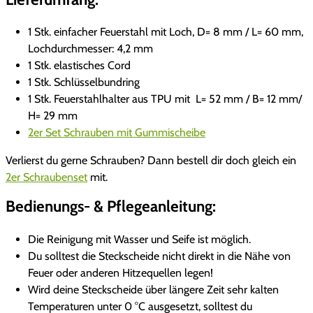
H
a
1 Stk. einfacher Feuerstahl mit Loch, D= 8 mm / L= 60 mm,
l
Lochdurchmesser: 4,2 mm
t
1 Stk. elastisches Cord
e
1 Stk. Schlüsselbundring
r
1 Stk. Feuerstahlhalter aus TPU mit L= 52 mm / B= 12 mm/
u
H= 29 mm
n
2er Set Schrauben mit Gummischeibe
g
S
Verlierst du gerne Schrauben? Dann bestell dir doch gleich ein
M
2er Schraubenset
mit.
A
Bedienungs- & Pflegeanleitung:
L
L
Die Reinigung mit Wasser und Seife ist möglich.
M
Du solltest die Steckscheide nicht direkt in die Nähe von
e
Feuer oder anderen Hitzequellen legen!
n
Wird deine Steckscheide über längere Zeit sehr kalten
g
Temperaturen unter 0 °C ausgesetzt, solltest du
e