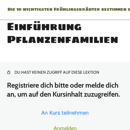
Die 10 wichtigsten Frühlingskräuter bestimmen 
Einführung
Pflanzenfamilien
Herzlich Willkommen beim
Kurs !!!
1 Lektion
*Geheimnisse der
DU HAST KEINEN ZUGRIFF AUF DIESE LEKTION
Pflanzenbestimmung*
Registriere dich bitte oder melde dich
an, um auf den Kursinhalt zuzugreifen.
Bestimmungsbücher + Bestimmungs Checlkiste für unbekannte
Pflanzen
An Kurs teilnehmen
Bestimmungsbuch: Doldenblütengewächse
Anmelden
Blütenformen