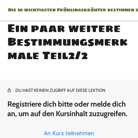
Die 10 wichtigsten Frühlingskräuter bestimmen 
Ein paar weitere
Bestimmungsmerk
Herzlich Willkommen beim
male Teil2/2
Kurs !!!
1 Lektion
*Geheimnisse der
Pflanzenbestimmung*
DU HAST KEINEN ZUGRIFF AUF DIESE LEKTION
Registriere dich bitte oder melde dich
Bestimmungsbücher + Bestimmungs Checlkiste für unbekannte
Pflanzen
an, um auf den Kursinhalt zuzugreifen.
Bestimmungsbuch: Doldenblütengewächse
An Kurs teilnehmen
Blütenformen