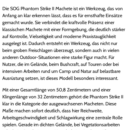
l
r
m
Die SOG Phantom Strike II Machete ist ein Werkzeug, das von
S
Anfang an klar erkennen lässt, dass es für ernsthafte Einsätze
i
P
t
gemacht wurde. Sie verbindet die kraftvolle Präsenz einer
r
c
r
klassischen Machete mit einer Formgebung, die deutlich stärker
i
auf Kontrolle, Vielseitigkeit und moderne Praxistauglichkeit
h
e
k
ausgelegt ist. Dadurch entsteht ein Werkzeug, das nicht nur
e
beim groben Freischlagen überzeugt, sondern auch in vielen
e
i
I
anderen Outdoor-Situationen eine starke Figur macht. Für
I
r
s
Nutzer, die im Gelände, beim Bushcraft, auf Touren oder bei
M
intensiven Arbeiten rund um Camp und Natur auf belastbare
P
i
a
Ausrüstung setzen, ist dieses Modell besonders interessant.
c
r
s
Mit einer Gesamtlänge von 50,8 Zentimetern und einer
h
Klingenlänge von 32 Zentimetern gehört die Phantom Strike II
e
e
t
klar in die Kategorie der ausgewachsenen Macheten. Diese
t
i
:
Maße machen sofort deutlich, dass hier Reichweite,
e
Arbeitsgeschwindigkeit und Schlagwirkung eine zentrale Rolle
M
s
5
spielen. Gerade im dichten Gelände, bei Vegetationsarbeiten
e