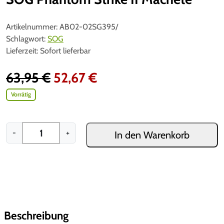
Artikelnummer:
AB02-02SG395/
Schlagwort:
SOG
Lieferzeit:
Sofort lieferbar
U
A
63,95
€
52,67
€
r
k
Vorrätig
s
t
S
-
+
In den Warenkorb
p
u
O
G
r
e
P
ü
l
h
a
n
l
n
t
Beschreibung
g
e
o