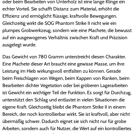
oder beim Bearbeiten von Unterholz ist eine lange Klinge ein
n
w
2
echter Vorteil. Sie schafft Distanz zum Material, erhöht die
g
a
,
Effizienz und ermöglicht flüssige, kraftvolle Bewegungen.
e
Gleichzeitig wirkt die SOG Phantom Strike II nicht wie ein
r
6
plumpes Grobwerkzeug, sondern wie eine Machete, die bewusst
auf ein ausgewogenes Verhältnis zwischen Kraft und Präzision
:
7
ausgelegt wurde.
6
Das Gewicht von 780 Gramm unterstreicht diesen Charakter.
3
€
Eine Machete dieser Art braucht eine gewisse Masse, um ihre
Leistung im Hieb wirkungsvoll entfalten zu können. Gerade
,
.
beim Freischlagen von Wegen, beim Kappen von Ranken, beim
Bearbeiten dichter Vegetation oder bei gröberen Lagerarbeiten
9
ist Gewicht ein wichtiger Teil der Funktion. Es sorgt für Durchzug,
5
unterstützt den Schlag und entlastet in vielen Situationen die
eigene Kraft. Gleichzeitig bleibt die Phantom Strike II in einem
Bereich, der noch kontrollierbar wirkt. Sie ist kraftvoll, aber nicht
übermäßig schwer. Dadurch eignet sie sich nicht nur für grobe
€
Arbeiten, sondern auch für Nutzer, die Wert auf ein kontrolliertes