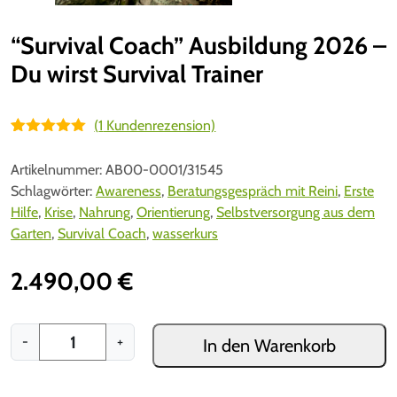
“Survival Coach” Ausbildung 2026 –
Du wirst Survival Trainer
(
1
Kundenrezension)
Bewertet mit
1
5.00
von 5,
Artikelnummer:
AB00-0001/31545
basierend
auf
Schlagwörter:
Awareness
,
Beratungsgespräch mit Reini
,
Erste
Kundenbewe
Hilfe
,
Krise
,
Nahrung
,
Orientierung
,
Selbstversorgung aus dem
rtung
Garten
,
Survival Coach
,
wasserkurs
2.490,00
€
"
-
+
In den Warenkorb
S
u
r