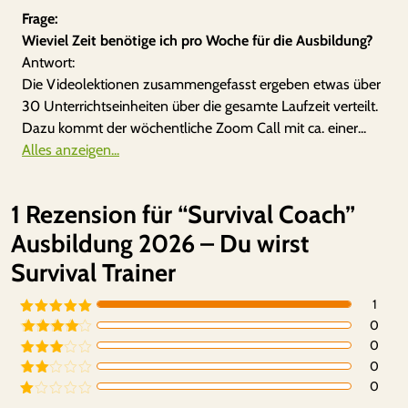
Frage:
Wieviel Zeit benötige ich pro Woche für die Ausbildung?
Antwort:
Die Videolektionen zusammengefasst ergeben etwas über
30 Unterrichtseinheiten über die gesamte Laufzeit verteilt.
Dazu kommt der wöchentliche Zoom Call mit ca. einer...
Alles anzeigen...
1 Rezension für
“Survival Coach”
Ausbildung 2026 – Du wirst
Survival Trainer
1
0
Bewertet mit
5
von 5
0
Bewertet
mit
4
von
0
Bewertet
5
mit
3
0
Bewe
von 5
rtet
Be