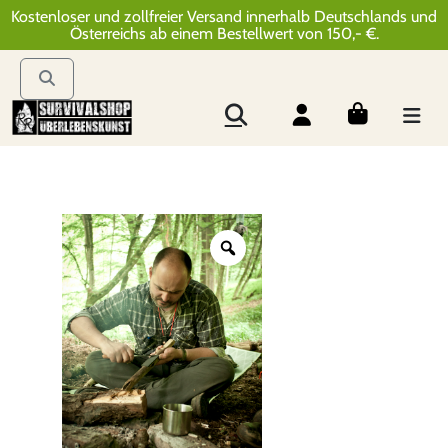
Kostenloser und zollfreier Versand innerhalb Deutschlands und
Österreichs ab einem Bestellwert von 150,- €.