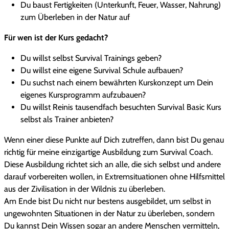
Du baust Fertigkeiten (Unterkunft, Feuer, Wasser, Nahrung)
i
zum Überleben in der Natur auf
v
a
Für wen ist der Kurs gedacht?
l
T
Du willst selbst Survival Trainings geben?
r
Du willst eine eigene Survival Schule aufbauen?
a
Du suchst nach einem bewährten Kurskonzept um Dein
i
eigenes Kursprogramm aufzubauen?
n
Du willst Reinis tausendfach besuchten Survival Basic Kurs
e
selbst als Trainer anbieten?
r
Wenn einer diese Punkte auf Dich zutreffen, dann bist Du genau
M
richtig für meine einzigartige Ausbildung zum Survival Coach.
e
Diese Ausbildung richtet sich an alle, die sich selbst und andere
n
darauf vorbereiten wollen, in Extremsituationen ohne Hilfsmittel
g
aus der Zivilisation in der Wildnis zu überleben.
e
Am Ende bist Du nicht nur bestens ausgebildet, um selbst in
ungewohnten Situationen in der Natur zu überleben, sondern
Du kannst Dein Wissen sogar an andere Menschen vermitteln,