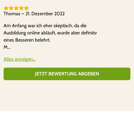
mit
2
we
von
rte
5
t
Thomas
–
21. Dezember 2022
Bewertet mit
mi
5
von 5
t
1
Am Anfang war ich eher skeptisch, da die
vo
Ausbildung online abläuft, wurde aber definitiv
n
5
eines Besseren belehrt.
M…
Alles anzeigen...
JETZT BEWERTUNG ABGEBEN