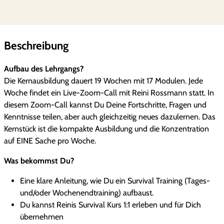
u
n
g
2
Beschreibung
0
2
Aufbau des Lehrgangs?
6
Die Kernausbildung dauert 19 Wochen mit 17 Modulen. Jede
-
Woche findet ein Live-Zoom-Call mit Reini Rossmann statt. In
D
diesem Zoom-Call kannst Du Deine Fortschritte, Fragen und
u
Kenntnisse teilen, aber auch gleichzeitig neues dazulernen. Das
w
Kernstück ist die kompakte Ausbildung und die Konzentration
i
auf EINE Sache pro Woche.
r
s
Was bekommst Du?
t
Eine klare Anleitung, wie Du ein Survival Training (Tages-
S
und/oder Wochenendtraining) aufbaust.
u
Du kannst Reinis Survival Kurs 1:1 erleben und für Dich
r
übernehmen
v