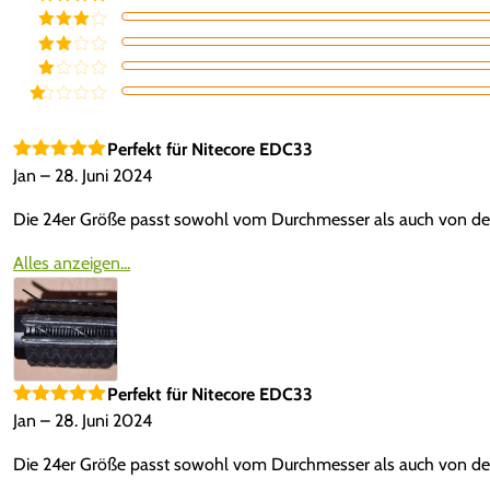
Bewertet mit
5
von 5
Bewertet
mit
4
von
Bewerte
5
t mit
3
Bewe
von 5
rtet
Be
mit
w
2
ert
Perfekt für Nitecore EDC33
von
et
5
Bewertet mit
Jan
–
28. Juni 2024
mi
5
von 5
t
1
Die 24er Größe passt sowohl vom Durchmesser als auch von der 
vo
n
5
Alles anzeigen...
Perfekt für Nitecore EDC33
Bewertet mit
Jan
–
28. Juni 2024
5
von 5
Die 24er Größe passt sowohl vom Durchmesser als auch von der 