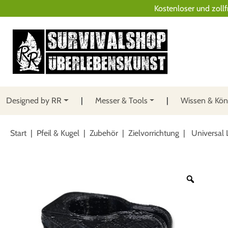
Kostenloser und zollf
Designed by RR
Messer & Tools
Wissen & Kö
Start
|
Pfeil & Kugel
|
Zubehör
|
Zielvorrichtung
| Universal 