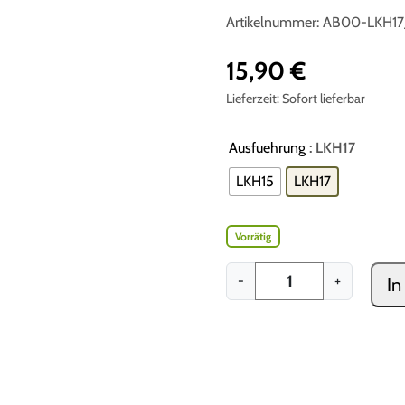
5.00
von 5,
Artikelnummer:
AB00-LKH17
basierend
auf
Kundenbewe
15,90
€
rtungen
Lieferzeit:
Sofort lieferbar
Ausfuehrung
: LKH17
LKH15
LKH17
Vorrätig
U
-
+
In
n
i
v
e
r
s