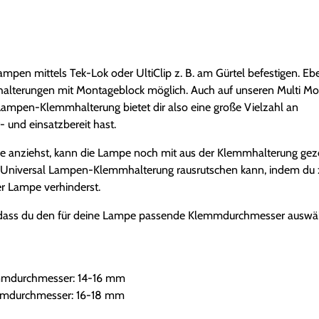
a
l
L
a
en mittels Tek-Lok oder UltiClip z. B. am Gürtel befestigen. Ebe
m
alhalterungen mit Montageblock möglich. Auch auf unseren Multi M
p
ampen-Klemmhalterung bietet dir also eine große Vielzahl an
e
und einsatzbereit hast.
n
K
pe anziehst, kann die Lampe noch mit aus der Klemmhalterung ge
l
r Universal Lampen-Klemmhalterung rausrutschen kann, indem du z
e
r Lampe verhinderst.
m
f, dass du den für deine Lampe passende Klemmdurchmesser auswäh
m
h
a
l
emmdurchmesser: 14-16 mm
t
emmdurchmesser: 16-18 mm
e