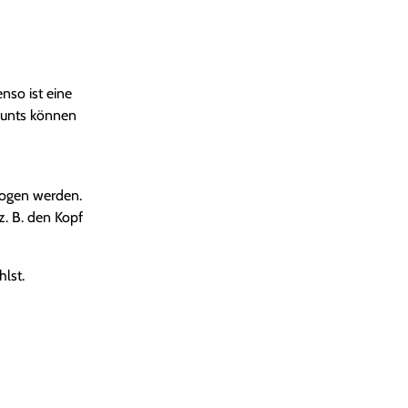
nso ist eine
ounts können
zogen werden.
. B. den Kopf
lst.