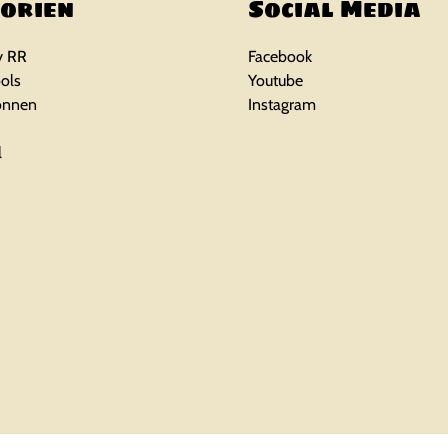
orien
Social Media
y RR
Facebook
ols
Youtube
önnen
Instagram
l