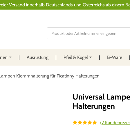
reier Versand innerhalb Deutschlands und Österreichs ab einem Be
P
r
o
d
u
c
t
nnen
Ausrüstung
Pfeil & Kugel
B-Ware
s
s
e
a
Lampen Klemmhalterung für Picatinny Halterungen
r
c
h
Universal Lampe
Halterungen
(
2
Kundenrezen
Bewertet mit
2