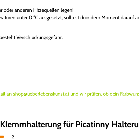
t
uer oder anderen Hitzequellen legen!
e
eraturen unter 0 °C ausgesetzt, solltest duin dem Moment darauf a
r
u
n
 besteht Verschluckungsgefahr.
g
e
n
M
e
n
g
e
Mail an shop@ueberlebenskunst.at und wir prüfen, ob dein Farbwuns
Klemmhalterung für Picatinny Halter
2