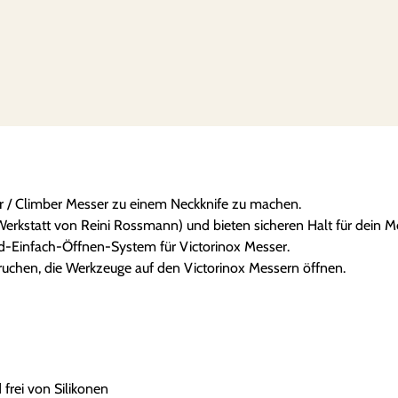
r
/
H
i
k
e
r
/
C
er / Climber Messer zu einem Neckknife zu machen.
l
Werkstatt von Reini Rossmann) und bieten sicheren Halt für dein M
i
nd-Einfach-Öffnen-System für Victorinox Messer.
m
ruchen, die Werkzeuge auf den Victorinox Messern öffnen.
b
e
r
M
e
n
frei von Silikonen