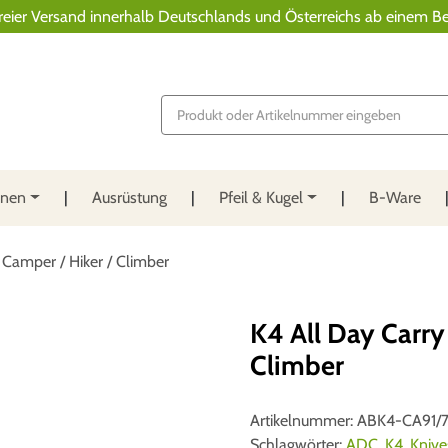
reier Versand innerhalb Deutschlands und Österreichs ab einem Be
P
r
o
d
u
c
t
nnen
Ausrüstung
Pfeil & Kugel
B-Ware
s
s
e
a
 Camper / Hiker / Climber
r
c
h
K4 All Day Carry
Climber
Artikelnummer:
ABK4-CA91/
Schlagwörter:
ADC
,
K4
,
Kniv