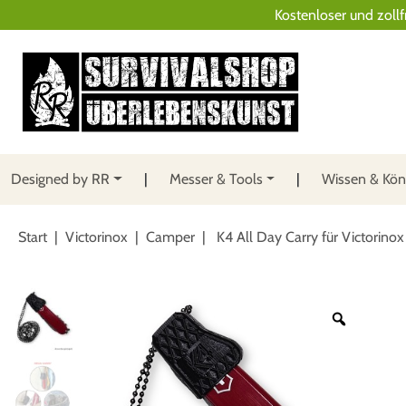
Kostenloser und zollf
Designed by RR
Messer & Tools
Wissen & Kö
Start
|
Victorinox
|
Camper
| K4 All Day Carry für Victorinox