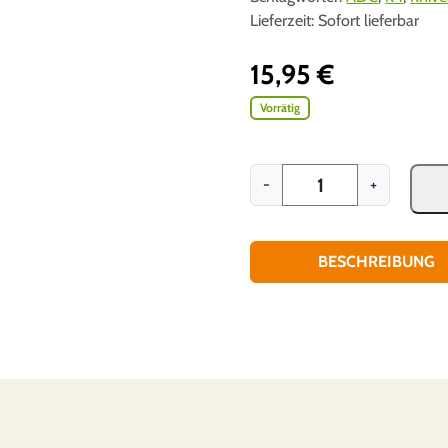
Lieferzeit:
Sofort lieferbar
15,95
€
Vorrätig
K
-
+
4
A
l
BESCHREIBUNG
l
D
a
y
C
a
r
r