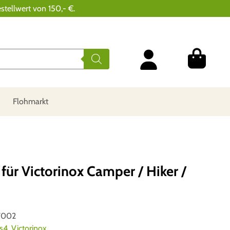
stellwert von 150,- €.
Flohmarkt
 für Victorinox Camper / Hiker /
7002
es4
,
Victorinox