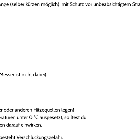
g
Länge (selber kürzen möglich), mit Schutz vor unbeabsichtigtem Str
e
esser ist nicht dabei).
uer oder anderen Hitzequellen legen!
aturen unter 0 °C ausgesetzt, solltest du
en darauf einwirken.
 besteht Verschluckungsgefahr.