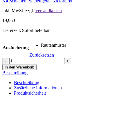
K4 Schleifen
,
Schleifgerät
,
Victorinox
inkl. MwSt.
zzgl.
Versandkosten
19,95
€
Lieferzeit:
Sofort lieferbar
Rautenmuster
Ausfuehrung
Zurücksetzen
K4
-
+
Universal
In den Warenkorb
Halterung
Beschreibung
für
Victorinox
Beschreibung
Dual
Zusätzliche Informationen
Messerschleifer
Produktsicherheit
Menge