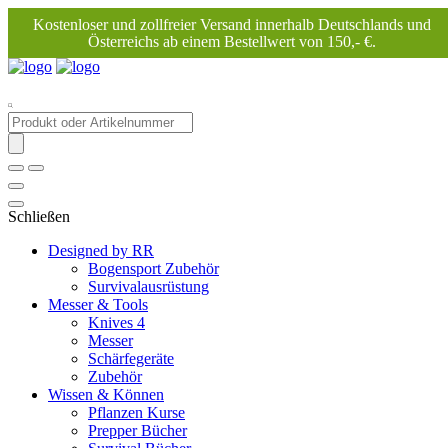
Kostenloser und zollfreier Versand innerhalb Deutschlands und
Österreichs ab einem Bestellwert von 150,- €.
Products
search
Schließen
Designed by RR
Bogensport Zubehör
Survivalausrüstung
Messer & Tools
Knives 4
Messer
Schärfegeräte
Zubehör
Wissen & Können
Pflanzen Kurse
Prepper Bücher