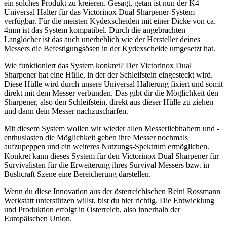
ein solches Produkt zu kreieren. Gesagt, getan ist nun der K4
Universal Halter für das Victorinox Dual Sharpener-System
verfügbar. Für die meisten Kydexscheiden mit einer Dicke von ca.
4mm ist das System kompatibel. Durch die angebrachten
Langlöcher ist das auch unerheblich wie der Hersteller deines
Messers die Befestigungsösen in der Kydexscheide umgesetzt hat.
Wie funktioniert das System konkret? Der Victorinox Dual
Sharpener hat eine Hülle, in der der Schleifstein eingesteckt wird.
Diese Hülle wird durch unsere Universal Halterung fixiert und somit
direkt mit dem Messer verbunden. Das gibt dir die Möglichkeit den
Sharpener, also den Schleifstein, direkt aus dieser Hülle zu ziehen
und dann dein Messer nachzuschärfen.
Mit diesem System wollen wir wieder allen Messerliebhabern und -
enthusiasten die Möglichkeit geben ihre Messer nochmals
aufzupeppen und ein weiteres Nutzungs-Spektrum ermöglichen.
Konkret kann dieses System für den Victorinox Dual Sharpener für
Survivalisten für die Erweiterung ihres Survival Messers bzw. in
Bushcraft Szene eine Bereicherung darstellen.
Wenn du diese Innovation aus der österreichischen Reini Rossmann
Werkstatt unterstützen willst, bist du hier richtig. Die Entwicklung
und Produktion erfolgt in Österreich, also innerhalb der
Europäischen Union.