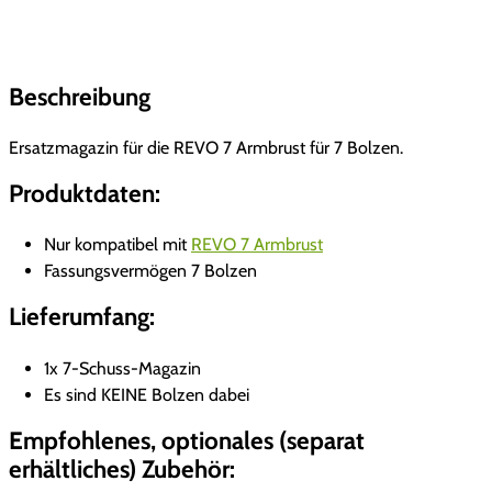
y
R
E
Beschreibung
V
O
7
Ersatzmagazin für die REVO 7 Armbrust für 7 Bolzen.
E
Produktdaten:
r
s
Nur kompatibel mit
REVO 7 Armbrust
a
Fassungsvermögen 7 Bolzen
t
z
Lieferumfang:
m
a
1x 7-Schuss-Magazin
g
Es sind KEINE Bolzen dabei
a
Empfohlenes, optionales (separat
z
i
erhältliches) Zubehör:
n