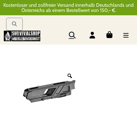
Kostenloser und zollfreier Versand innerhalb Deutschlands und
Österreichs ab einem Bestellwert von 150,- €.