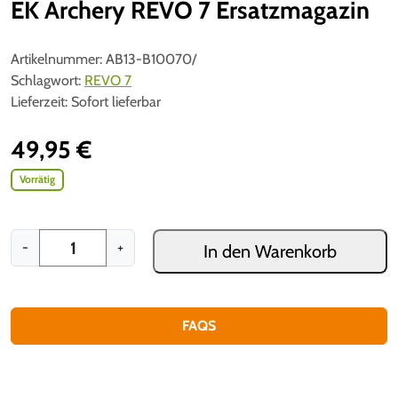
EK Archery REVO 7 Ersatzmagazin
Artikelnummer:
AB13-B10070/
Schlagwort:
REVO 7
Lieferzeit:
Sofort lieferbar
49,95
€
Vorrätig
E
-
+
In den Warenkorb
K
A
r
c
FAQS
h
e
r