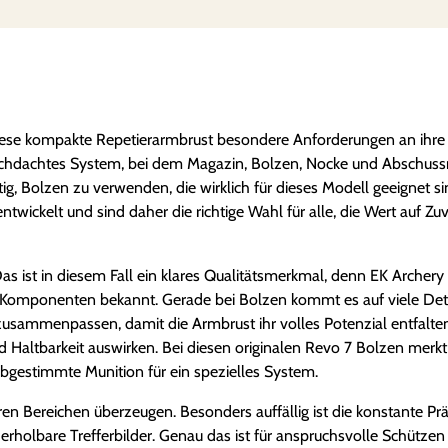
u
n
g
s
b
diese kompakte Repetierarmbrust besondere Anforderungen an ihre B
o
durchdachtes System, bei dem Magazin, Bolzen, Nocke und Abschus
l
 Bolzen zu verwenden, die wirklich für dieses Modell geeignet si
z
wickelt und sind daher die richtige Wahl für alle, die Wert auf Zuve
e
n
ist in diesem Fall ein klares Qualitätsmerkmal, denn EK Archery is
 Komponenten bekannt. Gerade bei Bolzen kommt es auf viele Deta
 zusammenpassen, damit die Armbrust ihr volles Potenzial entfalt
 Haltbarkeit auswirken. Bei diesen originalen Revo 7 Bolzen merkt
abgestimmte Munition für ein spezielles System.
n Bereichen überzeugen. Besonders auffällig ist die konstante Prä
derholbare Trefferbilder. Genau das ist für anspruchsvolle Schütze