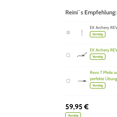
Reini`s Empfehlung:
EK Archery RE
E
Vorrätig
K
A
EK Archery RE
r
E
Vorrätig
c
K
h
A
e
Revo 7 Pfeile a
r
r
perfekte Übun
c
R
y
Vorrätig
h
e
R
e
v
E
r
o
V
59,95
€
y
7
O
R
P
B
Vorrätig