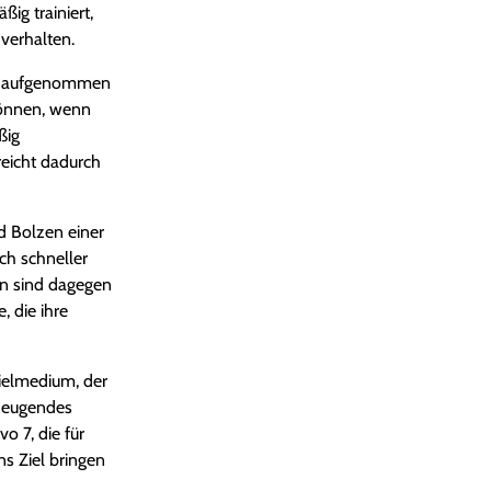
ig trainiert,
verhalten.
tem aufgenommen
 können, wenn
ßig
rreicht dadurch
d Bolzen einer
ch schneller
en sind dagegen
, die ihre
Zielmedium, der
rzeugendes
o 7, die für
ns Ziel bringen