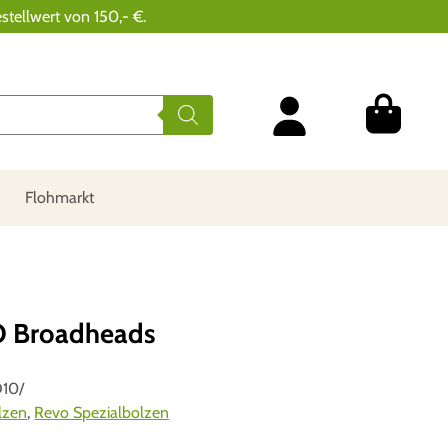
stellwert von 150,- €.
Flohmarkt
O Broadheads
10/
lzen
,
Revo Spezialbolzen