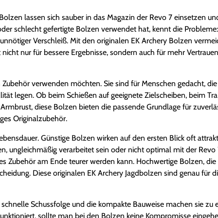
e Bolzen lassen sich sauber in das Magazin der Revo 7 einsetzen 
er schlecht gefertigte Bolzen verwendet hat, kennt die Probleme:
 unnötiger Verschleiß. Mit den originalen EK Archery Bolzen verme
nicht nur für bessere Ergebnisse, sondern auch für mehr Vertrauen 
ein Zubehör verwenden möchten. Sie sind für Menschen gedacht, die
lität legen. Ob beim Schießen auf geeignete Zielscheiben, beim Tr
 Armbrust, diese Bolzen bieten die passende Grundlage für zuverlä
iges Originalzubehör.
ebensdauer. Günstige Bolzen wirken auf den ersten Blick oft attrakt
en, ungleichmäßig verarbeitet sein oder nicht optimal mit der Revo
iges Zubehör am Ende teurer werden kann. Hochwertige Bolzen, die 
tscheidung. Diese originalen EK Archery Jagdbolzen sind genau für 
 schnelle Schussfolge und die kompakte Bauweise machen sie zu e
nktioniert, sollte man bei den Bolzen keine Kompromisse eingehe