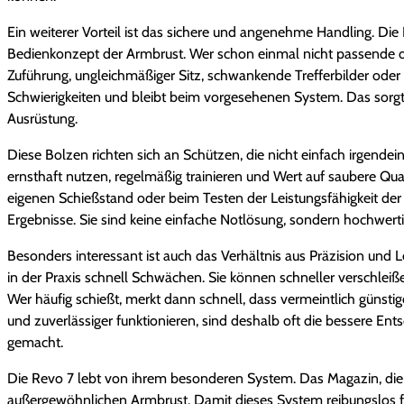
Ein weiterer Vorteil ist das sichere und angenehme Handling. Di
Bedienkonzept der Armbrust. Wer schon einmal nicht passende od
Zuführung, ungleichmäßiger Sitz, schwankende Trefferbilder oder
Schwierigkeiten und bleibt beim vorgesehenen System. Das sorgt 
Ausrüstung.
Diese Bolzen richten sich an Schützen, die nicht einfach irgend
ernsthaft nutzen, regelmäßig trainieren und Wert auf saubere Qua
eigenen Schießstand oder beim Testen der Leistungsfähigkeit der
Ergebnisse. Sie sind keine einfache Notlösung, sondern hochwert
Besonders interessant ist auch das Verhältnis aus Präzision und L
in der Praxis schnell Schwächen. Sie können schneller verschleiß
Wer häufig schießt, merkt dann schnell, dass vermeintlich günst
und zuverlässiger funktionieren, sind deshalb oft die bessere En
gemacht.
Die Revo 7 lebt von ihrem besonderen System. Das Magazin, die
außergewöhnlichen Armbrust. Damit dieses System reibungslos fu