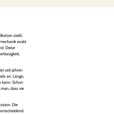
u
n
g
s
b
o
olzen stellt.
l
smechanik exakt
z
nd. Diese
e
rlässigkeit,
n
M
t seit Jahren
e
ils an. Länge,
n
en kann. Schon
g
 man, dass sie
e
zision. Die
n entscheidend.