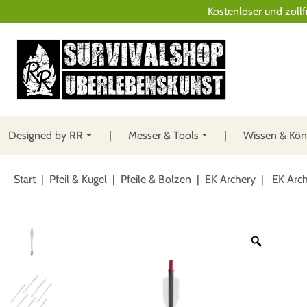
Kostenloser und zollf
Designed by RR
Messer & Tools
Wissen & Kö
Start
|
Pfeil & Kugel
|
Pfeile & Bolzen
|
EK Archery
| EK Arch