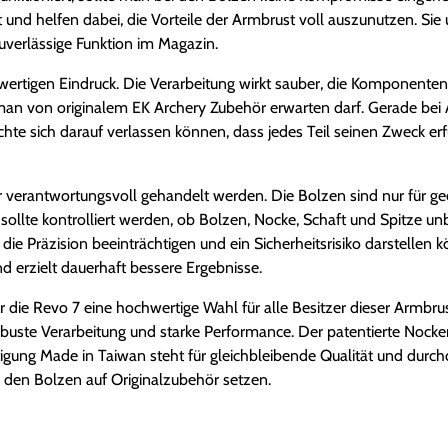
nd helfen dabei, die Vorteile der Armbrust voll auszunutzen. Sie 
uverlässige Funktion im Magazin.
wertigen Eindruck. Die Verarbeitung wirkt sauber, die Komponenten
n von originalem EK Archery Zubehör erwarten darf. Gerade bei A
hte sich darauf verlassen können, dass jedes Teil seinen Zweck erfü
erantwortungsvoll gehandelt werden. Die Bolzen sind nur für gee
ollte kontrolliert werden, ob Bolzen, Nocke, Schaft und Spitze un
ie Präzision beeinträchtigen und ein Sicherheitsrisiko darstellen 
d erzielt dauerhaft bessere Ergebnisse.
die Revo 7 eine hochwertige Wahl für alle Besitzer dieser Armbrus
buste Verarbeitung und starke Performance. Der patentierte Nocken
tigung Made in Taiwan steht für gleichbleibende Qualität und durc
i den Bolzen auf Originalzubehör setzen.