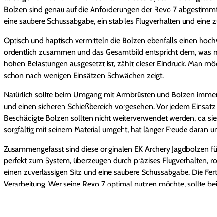
Bolzen sind genau auf die Anforderungen der Revo 7 abgestimmt u
eine saubere Schussabgabe, ein stabiles Flugverhalten und eine z
Optisch und haptisch vermitteln die Bolzen ebenfalls einen hoch
ordentlich zusammen und das Gesamtbild entspricht dem, was ma
hohen Belastungen ausgesetzt ist, zählt dieser Eindruck. Man möc
schon nach wenigen Einsätzen Schwächen zeigt.
Natürlich sollte beim Umgang mit Armbrüsten und Bolzen immer v
und einen sicheren Schießbereich vorgesehen. Vor jedem Einsatz s
Beschädigte Bolzen sollten nicht weiterverwendet werden, da sie d
sorgfältig mit seinem Material umgeht, hat länger Freude daran un
Zusammengefasst sind diese originalen EK Archery Jagdbolzen für 
perfekt zum System, überzeugen durch präzises Flugverhalten, ro
einen zuverlässigen Sitz und eine saubere Schussabgabe. Die Fer
Verarbeitung. Wer seine Revo 7 optimal nutzen möchte, sollte be