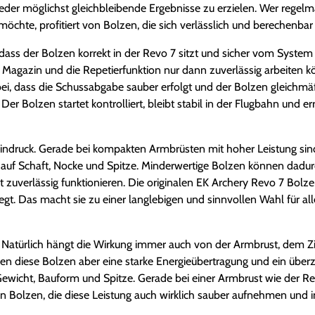
der möglichst gleichbleibende Ergebnisse zu erzielen. Wer regelmäß
chte, profitiert von Bolzen, die sich verlässlich und berechenbar 
ür, dass der Bolzen korrekt in der Revo 7 sitzt und sicher vom Sys
das Magazin und die Repetierfunktion nur dann zuverlässig arbeiten
 bei, dass die Schussabgabe sauber erfolgt und der Bolzen gleichmä
 Der Bolzen startet kontrolliert, bleibt stabil in der Flugbahn und e
Eindruck. Gerade bei kompakten Armbrüsten mit hoher Leistung sin
 auf Schaft, Nocke und Spitze. Minderwertige Bolzen können dadur
t zuverlässig funktionieren. Die originalen EK Archery Revo 7 Bolz
gt. Das macht sie zu einer langlebigen und sinnvollen Wahl für alle
u. Natürlich hängt die Wirkung immer auch von der Armbrust, dem 
gen diese Bolzen aber eine starke Energieübertragung und ein übe
wicht, Bauform und Spitze. Gerade bei einer Armbrust wie der Rev
an Bolzen, die diese Leistung auch wirklich sauber aufnehmen und i