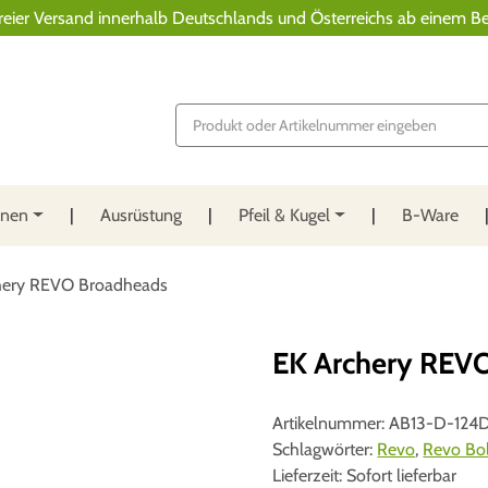
reier Versand innerhalb Deutschlands und Österreichs ab einem Be
P
r
o
d
u
c
t
nnen
Ausrüstung
Pfeil & Kugel
B-Ware
s
s
e
a
ery REVO Broadheads
r
c
h
EK Archery REV
Artikelnummer:
AB13-D-124D
Schlagwörter:
Revo
,
Revo Bo
Lieferzeit:
Sofort lieferbar