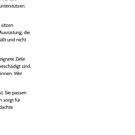
unterstützen
 sitzen
usrüstung, die
llt und nicht
ignete Ziele
beschädigt sind.
können. Wer
t. Sie passen
 sorgt für
hdachte