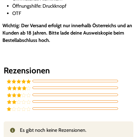
Öffnungshilfe: Druckknopf
w
4
OTF
a
3
Wichtig: Der Versand erfolgt nur innerhalb Österreichs und an
r
,
Kunden ab 18 Jahren. Bitte lade deine Ausweiskopie beim
Bestellabschluss hoch.
:
9
1
5
Rezensionen
5
9
€
Bewertet mit
5
von 5
,
.
Bewertet
mit
4
von
Bewertet
5
9
mit
3
Bewe
von 5
rtet
Be
mit
2
5
we
von
rte
5
t
Es gibt noch keine Rezensionen.
mi
t