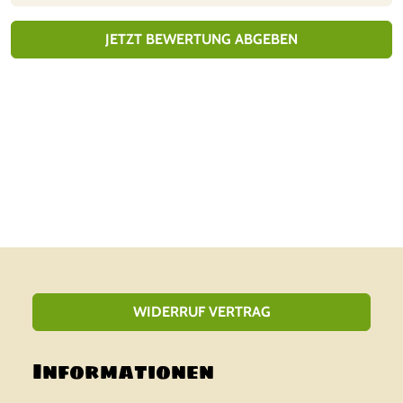
1
€
vo
n
JETZT BEWERTUNG ABGEBEN
5
WIDERRUF VERTRAG
Informationen