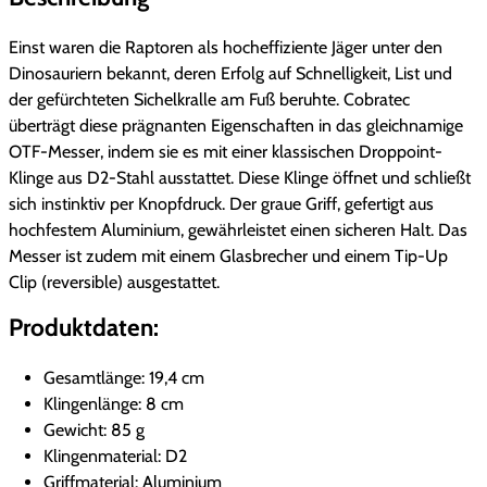
g
e
R
l
r
a
Einst waren die Raptoren als hocheffiziente Jäger unter den
p
Dinosauriern bekannt, deren Erfolg auf Schnelligkeit, List und
i
P
t
der gefürchteten Sichelkralle am Fuß beruhte. Cobratec
o
c
r
überträgt diese prägnanten Eigenschaften in das gleichnamige
r
OTF-Messer, indem sie es mit einer klassischen Droppoint-
h
e
G
Klinge aus D2-Stahl ausstattet. Diese Klinge öffnet und schließt
r
sich instinktiv per Knopfdruck. Der graue Griff, gefertigt aus
e
i
e
hochfestem Aluminium, gewährleistet einen sicheren Halt. Das
y
r
s
Messer ist zudem mit einem Glasbrecher und einem Tip-Up
O
Clip (reversible) ausgestattet.
P
i
T
Produktdaten:
F
r
s
M
Gesamtlänge: 19,4 cm
e
e
t
Klingenlänge: 8 cm
n
i
:
Gewicht: 85 g
g
Klingenmaterial: D2
e
s
1
Griffmaterial: Aluminium