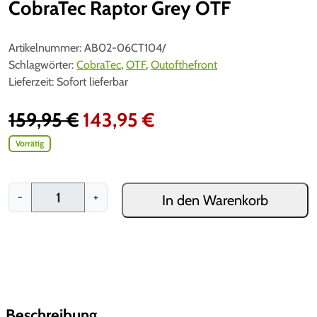
CobraTec Raptor Grey OTF
Artikelnummer:
AB02-06CT104/
Schlagwörter:
CobraTec
,
OTF
,
Outofthefront
Lieferzeit:
Sofort lieferbar
U
A
159,95
€
143,95
€
r
k
Vorrätig
s
t
C
-
+
In den Warenkorb
p
u
o
b
r
e
r
ü
l
a
T
n
l
e
c
Beschreibung