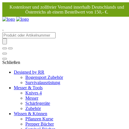
Kostenloser und zollfreier Versand innerhalb Deutschlands und
Österreichs ab einem Bestellwert von 150,- €.
Products
search
Schließen
Designed by RR
Bogensport Zubehör
Survivalausrüstung
Messer & Tools
Knives 4
Messer
Schärfegeräte
Zubehör
Wissen & Können
Pflanzen Kurse
Prepper Bücher