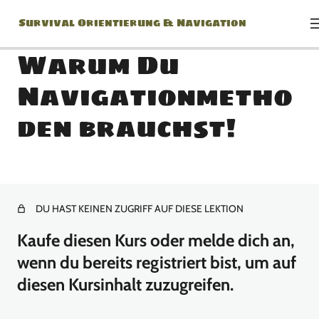
Survival Orientierung & Navigation
Warum Du
Navigationmetho
Modul 1: Grundlagen der
den brauchst!
Orientierung:
1 Lektion
Modul 2: Kompass
DU HAST KEINEN ZUGRIFF AUF DIESE LEKTION
4 Lektionen
Modul 3: Kartenkunde
Kaufe diesen Kurs oder melde dich an,
wenn du bereits registriert bist, um auf
10 Lektionen
Modul 4: Navigation und
diesen Kursinhalt zuzugreifen.
Routenplanung BASIC