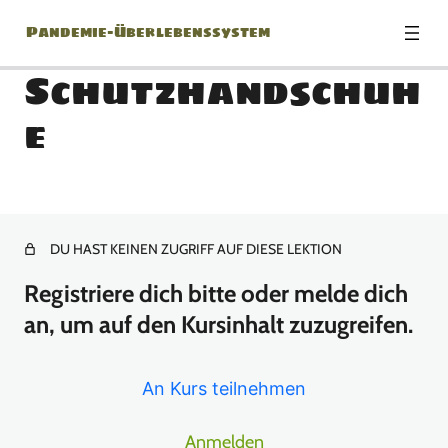
Pandemie-Überlebenssystem
Schutzhandschuh
e
Biologische
Zusammenhänge
8 Lektionen
Infektionsschutz &
DU HAST KEINEN ZUGRIFF AUF DIESE LEKTION
Verhalten
Registriere dich bitte oder melde dich
an, um auf den Kursinhalt zuzugreifen.
12 Lektionen
Vorrat & Ausrüstung
An Kurs teilnehmen
Du brauchst Fastfood!
Anmelden