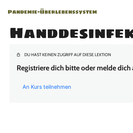
Pandemie-Überlebenssystem
Handdesinfek
DU HAST KEINEN ZUGRIFF AUF DIESE LEKTION
Registriere dich bitte oder melde dich
An Kurs teilnehmen
Vor
Näc
heri
hst
ge(
e(s)