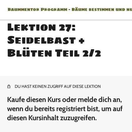
Baummentor Programm – Bäume bestimmen und nu
Lektion 27:
Seidelbast +
Herzlich Willkommen zum
Blüten Teil 2/2
Baummentor!
1 Lektion
Baummentor Modul 1
DU HAST KEINEN ZUGRIFF AUF DIESE LEKTION
9 Lektionen
Baummentor Modul 2
Kaufe diesen Kurs oder melde dich an,
wenn du bereits registriert bist, um auf
5 Lektionen
Baummentor Modul 3
diesen Kursinhalt zuzugreifen.
9 Lektionen