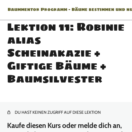
Baummentor Programm – Bäume bestimmen und nu
Lektion 11: Robinie
alias
Herzlich Willkommen zum
Scheinakazie +
Baummentor!
Giftige Bäume +
1 Lektion
Baummentor Modul 1
Baumsilvester
9 Lektionen
Baummentor Modul 2
DU HAST KEINEN ZUGRIFF AUF DIESE LEKTION
Lektion 10: Vogelbeere alias Eberesche + Hartriegel +
Holzhaufen-Bestimmungs-Übung
Kaufe diesen Kurs oder melde dich an,
Lektion 11: Robinie alias Scheinakazie + Giftige Bäume +