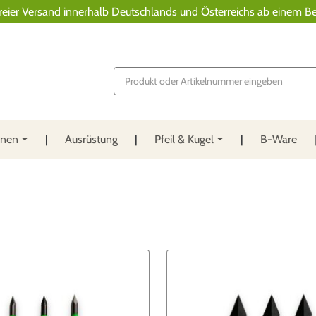
reier Versand innerhalb Deutschlands und Österreichs ab einem Be
P
r
o
d
u
c
t
nnen
Ausrüstung
Pfeil & Kugel
B-Ware
s
s
e
a
r
c
h