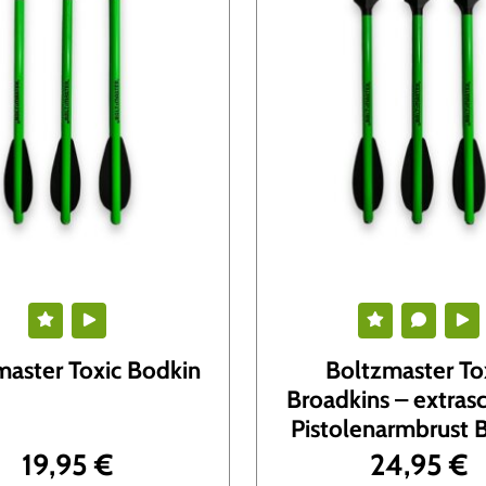
master Toxic Bodkin
Boltzmaster To
Broadkins – extras
Pistolenarmbrust 
19,95
€
24,95
€