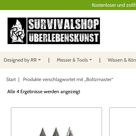
Kostenloser und zollf
Designed by RR
Messer & Tools
Wissen & Kö
Start
| Produkte verschlagwortet mit „Boltzmaster“
N
Alle 4 Ergebnisse werden angezeigt
a
c
h
B
e
l