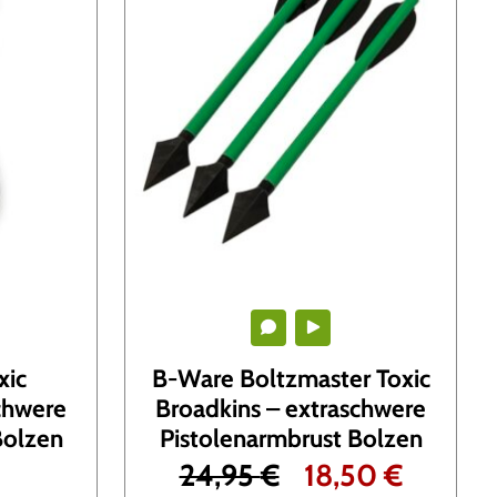
xic
B-Ware Boltzmaster Toxic
chwere
Broadkins – extraschwere
Bolzen
Pistolenarmbrust Bolzen
U
A
24,95
€
18,50
€