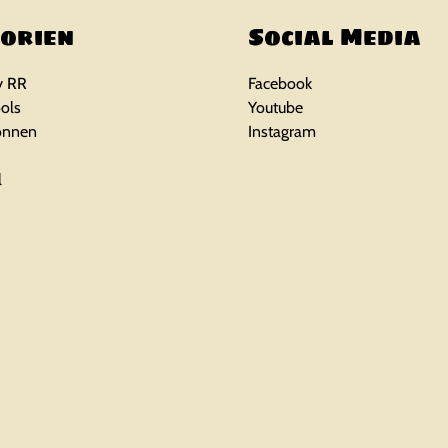
orien
Social Media
y RR
Facebook
ols
Youtube
önnen
Instagram
l