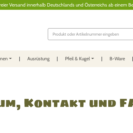
reier Versand innerhalb Deutschlands und Österreichs ab einem Be
P
r
o
d
u
c
t
nnen
Ausrüstung
Pfeil & Kugel
B-Ware
s
s
e
a
r
c
h
um, Kontakt und F